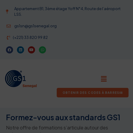
Appartement B1, 3ème étage Yoff N°4, Route de l’aéroport
LSS.
gs1sn@gs1senegal.org
(+221) 33 820 99 82
OBTENIR DES CODES À BARRES
Formez-vous aux standards GS1
Notre offre de formations s’articule autour des