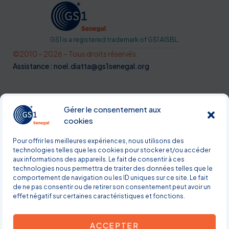
GS1 is a registered trademark of GS1 AISBL.
©2010 – 2026 – Tous droits réservés.
Assistance : noel.diatta@gs1senegal.org
Gérer le consentement aux
cookies
Pour offrir les meilleures expériences, nous utilisons des
technologies telles que les cookies pour stocker et/ou accéder
Politique de confidentialité
Conditions générales
aux informations des appareils. Le fait de consentir à ces
technologies nous permettra de traiter des données telles que le
d'adhésion
comportement de navigation ou les ID uniques sur ce site. Le fait
de ne pas consentir ou de retirer son consentement peut avoir un
effet négatif sur certaines caractéristiques et fonctions.
Le Glossaire de GS1
ACCEPTER