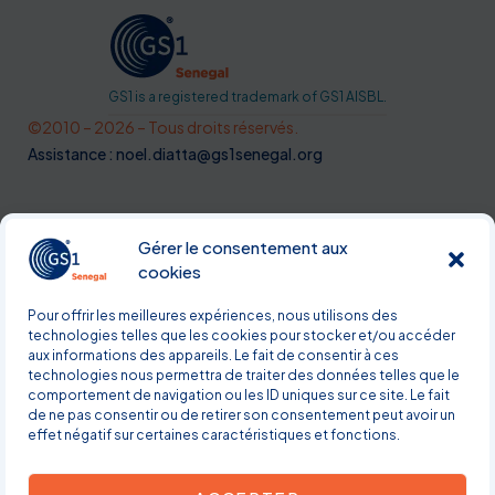
GS1 is a registered trademark of GS1 AISBL.
©2010 – 2026 – Tous droits réservés.
Assistance : noel.diatta@gs1senegal.org
Gérer le consentement aux
cookies
Pour offrir les meilleures expériences, nous utilisons des
technologies telles que les cookies pour stocker et/ou accéder
Politique de confidentialité
Conditions générales
aux informations des appareils. Le fait de consentir à ces
technologies nous permettra de traiter des données telles que le
d'adhésion
comportement de navigation ou les ID uniques sur ce site. Le fait
de ne pas consentir ou de retirer son consentement peut avoir un
effet négatif sur certaines caractéristiques et fonctions.
Le Glossaire de GS1