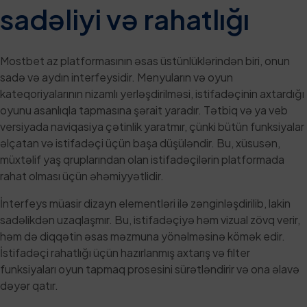
sadəliyi və rahatlığı
Mostbet az platformasının əsas üstünlüklərindən biri, onun
sadə və aydın interfeysidir. Menyuların və oyun
kateqoriyalarının nizamlı yerləşdirilməsi, istifadəçinin axtardığı
oyunu asanlıqla tapmasına şərait yaradır. Tətbiq və ya veb
versiyada naviqasiya çətinlik yaratmır, çünki bütün funksiyalar
əlçatan və istifadəçi üçün başa düşüləndir. Bu, xüsusən,
müxtəlif yaş qruplarından olan istifadəçilərin platformada
rahat olması üçün əhəmiyyətlidir.
İnterfeys müasir dizayn elementləri ilə zənginləşdirilib, lakin
sadəlikdən uzaqlaşmır. Bu, istifadəçiyə həm vizual zövq verir,
həm də diqqətin əsas məzmuna yönəlməsinə kömək edir.
İstifadəçi rahatlığı üçün hazırlanmış axtarış və filter
funksiyaları oyun tapmaq prosesini sürətləndirir və ona əlavə
dəyər qatır.