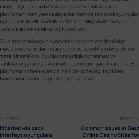
müxtəlifliyi, texniki dəstək və innovativ funksiyalar bu
platformanı həm yeni başlayanlar, həm də təcrübəli oyunçular
üçün əlverişli edir. Sadəlik və funksionallığın balansı oyun
təcrübəsini səmərəli və keyfiyyətli edir.
Bu platformada oyun oynayarkən diqqət yetirilməli olan
məsuliyyət və risklərin idarə olunması aspektləri də vacib yer
tutur. Ümumilikdə, oyunların rahatlıqla oynanması və
təhlükəsiz şəraitdə əylənmək üçün uyğun şərait yaradılıb. Bu,
platformanın həm əyləncə, həm də istifadəçi təcrübəsi
baxımından özünü doğrultduğunu göstərir.
PREV
NEXT
Mostbet-də sadə
Common Issues at Best
interfeys oyunçulara
Online Casino Sites for