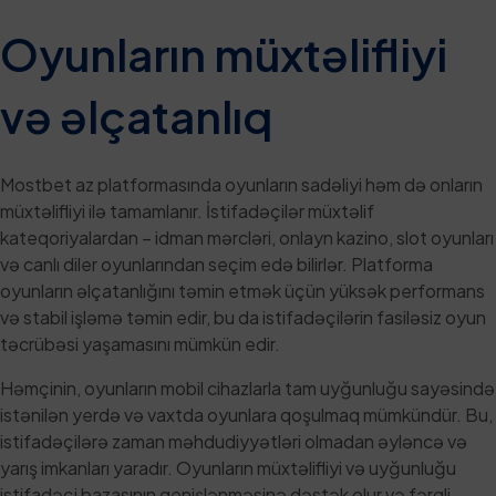
Oyunların müxtəlifliyi
və əlçatanlıq
Mostbet az platformasında oyunların sadəliyi həm də onların
müxtəlifliyi ilə tamamlanır. İstifadəçilər müxtəlif
kateqoriyalardan – idman mərcləri, onlayn kazino, slot oyunları
və canlı diler oyunlarından seçim edə bilirlər. Platforma
oyunların əlçatanlığını təmin etmək üçün yüksək performans
və stabil işləmə təmin edir, bu da istifadəçilərin fasiləsiz oyun
təcrübəsi yaşamasını mümkün edir.
Həmçinin, oyunların mobil cihazlarla tam uyğunluğu sayəsində
istənilən yerdə və vaxtda oyunlara qoşulmaq mümkündür. Bu,
istifadəçilərə zaman məhdudiyyətləri olmadan əyləncə və
yarış imkanları yaradır. Oyunların müxtəlifliyi və uyğunluğu
istifadəçi bazasının genişlənməsinə dəstək olur və fərqli