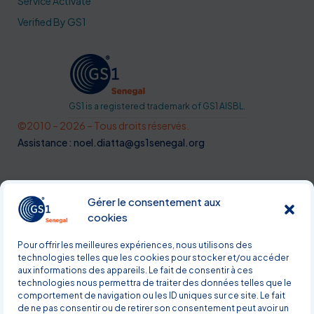
Service Activate
Verified By GS1
GS1 is a registered trademark of GS1 AISBL.
©2010 – 2026 – Tous droits réservés.
Assistance : noel.diatta@gs1senegal.org
Gérer le consentement aux
cookies
Pour offrir les meilleures expériences, nous utilisons des
technologies telles que les cookies pour stocker et/ou accéder
Politique de confidentialité
Conditions générales
aux informations des appareils. Le fait de consentir à ces
technologies nous permettra de traiter des données telles que le
d'adhésion
comportement de navigation ou les ID uniques sur ce site. Le fait
de ne pas consentir ou de retirer son consentement peut avoir un