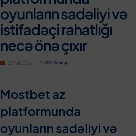
oyunların sadəliyi və
istifadəçi rahatlığı
necə önə çıxır
GS1 Sénégal
25 Mai 2026
By
Mostbet az
platformunda
oyunların sadəliyi və