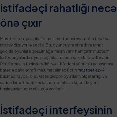
istifadəçi rahatlığı necə
önə çıxır
Mostbet az oyun platforması, istifadəsi asan interfeysi və
intuitiv dizaynı ilə seçilir. Bu, oyunçulara sürətli və rahat
şəkildə oyunlara qoşulmağa imkan verir, həmçinin müxtəlif
kateqoriyalarda oyun seçimlərini sadə şəkildə təqdim edir.
Platformanın funksionallığı və istifadəçi yönümlü yanaşması
barədə daha ətraflı məlumat almaq üçün
mostbet az-4
baxmaq faydalı olar. Əsas diqqət oyunların əlçatanlığı və
sadə idarəetmə imkanlarında cəmlənib ki, bu da yeni
başlayanlar üçün xüsusilə vacibdir.
İstifadəçi interfeysinin