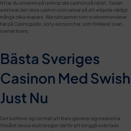
hittar du unserem på i princip alla casinon på nätet. Sedan
existerar det vissa casinon som satsar på att erbjuda väldigt
många olika skapare. Alla nätcasinon som vi rekommenderar
här på Casinoguide. sony ericsson har, som förklarat ovan,
svensk licens.
Bästa Sveriges
Casinon Med Swish
Just Nu
Det befinner sig centralt att lirare gömmer sig medvetna
försåvit dessa skatteregler därför att kringgå oväntade