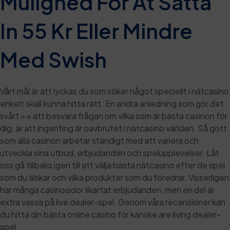
Mulighed For At Sätta
In 55 Kr Eller Mindre
Med Swish
Vårt mål är att lyckas du som söker något speciellt i nätcasino
enkelt skall kunna hitta rätt. En andra anledning som gör det
svårt » « att besvara frågan om vilka som är bästa casinon för
dig, är att ingenting är oavbrutet i nätcasino världen. Så gott
som alla casinon arbetar ständigt med att variera och
utveckla sina utbud, erbjudanden och spelupplevelser. Låt
oss gå tillbaks igen till att välja bästa nätcasino efter de spel
som du älskar och vilka produkter som du föredrar. Visserligen
har många casinosidor likartat erbjudanden, men en del är
extra vassa på live dealer-spel. Genom våra recensioner kan
du hitta din bästa online casino för kanske are living dealer-
spel.