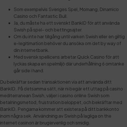
Som exempelvis Sveriges Spel, Momang, Dinamico
Casino och Fantastic Bull.
Ja, du måste ha ett svenskt BankID för att använda
Swish på spel- och bettingsajter.
Om du inte har tillgång until varken Swish eller en giltig
e-legitimation behöver du ansöka om det by way of
din internetbank.
Med svensk spellicens arbetar Quick Casino för att
lyckas skapa en spelmiljö där underhållning 6 omtanke
går side i hand.
Du bekräftar sedan transaktionen via att använda ditt
BankID. På detsamma sätt, när ni begär ett uttag på casino
mediterranean Swish, väljer i casino online Swish som
betalningsmetod, frustration beloppet, och bekräftar med
BankID. Pengarna kommer att existera på ditt bankkonto
inom några sek. Användning av Swish på lagliga on the
internet casinon är brugervenlig och smidig.