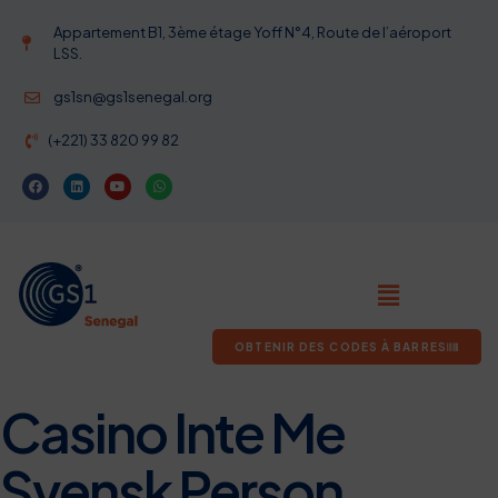
Appartement B1, 3ème étage Yoff N°4, Route de l’aéroport
LSS.
gs1sn@gs1senegal.org
(+221) 33 820 99 82
OBTENIR DES CODES À BARRES
Casino Inte Me
Svensk Person