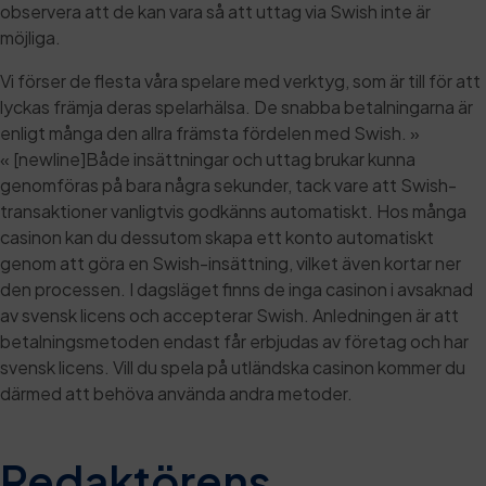
observera att de kan vara så att uttag via Swish inte är
möjliga.
Vi förser de flesta våra spelare med verktyg, som är till för att
lyckas främja deras spelarhälsa. De snabba betalningarna är
enligt många den allra främsta fördelen med Swish. »
« [newline]Både insättningar och uttag brukar kunna
genomföras på bara några sekunder, tack vare att Swish-
transaktioner vanligtvis godkänns automatiskt. Hos många
casinon kan du dessutom skapa ett konto automatiskt
genom att göra en Swish-insättning, vilket även kortar ner
den processen. I dagsläget finns de inga casinon i avsaknad
av svensk licens och accepterar Swish. Anledningen är att
betalningsmetoden endast får erbjudas av företag och har
svensk licens. Vill du spela på utländska casinon kommer du
därmed att behöva använda andra metoder.
Redaktörens