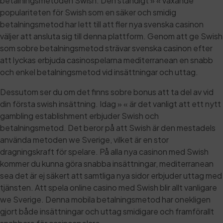
betalningsmetoden Swish. Den ständigt » « växande
populariteten för Swish som en säker och smidig
betalningsmetod har lett till att fler nya svenska casinon
väljer att ansluta sig till denna plattform. Genom att ge Swish
som sobre betalningsmetod strävar svenska casinon efter
att lyckas erbjuda casinospelarna mediterranean en snabb
och enkel betalningsmetod vid insättningar och uttag.
Dessutom ser du om det finns sobre bonus att ta del av vid
din första swish insättning. Idag » « är det vanligt att ett nytt
gambling establishment erbjuder Swish och
betalningsmetod. Det beror på att Swish är den mestadels
använda metoden we Sverige, vilket är en stor
dragningskraft för spelare. På alla nya casinon med Swish
kommer du kunna göra snabba insättningar, mediterranean
sea det är ej säkert att samtliga nya sidor erbjuder uttag med
tjänsten. Att spela online casino med Swish blir allt vanligare
we Sverige. Denna mobila betalningsmetod har onekligen
gjort både insättningar och uttag smidigare och framförallt