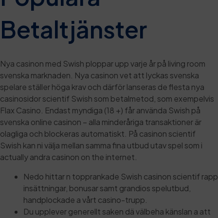
Betaltjänster
Nya casinon med Swish ploppar upp varje år på living room
svenska marknaden. Nya casinon vet att lyckas svenska
spelare ställer höga krav och därför lanseras de flesta nya
casinosidor scientif Swish som betalmetod, som exempelvis
Flax Casino. Endast myndiga (18 +) får använda Swish på
svenska online casinon – alla minderåriga transaktioner är
olagliga och blockeras automatiskt. På casinon scientif
Swish kan ni välja mellan samma fina utbud utav spel som i
actually andra casinon on the internet.
Nedo hittar n topprankade Swish casinon scientif rapp
insättningar, bonusar samt grandios spelutbud,
handplockade a vårt casino-trupp.
Du upplever generellt saken dä välbeha känslan a att