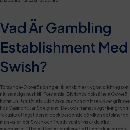
snabbare för casinospelare.
Vad Är Gambling
Establishment Med
Swish?
Torslanda-Öckerötidningen är en domestik gratistidning som
når samtliga hushåll i Torslanda, Björlanda också hela Öckerö
kommun. Jämför alla utländska casino som inte kräver gränser
hos CasinonUtanSpelgräns. Det och främst avgör living room
faktiska uttagstiden är dock beroende på vilken betalmetod
man väljer, där Swish och Trustly vanligtvis är de allra
snabbaste. Efter att lyckas du skapat ett konto kan du göra