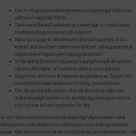
Om ni vill spela mediterranean bonuspengar måste ni
sätta in i varje fall 100 kr.
Tack vare BankID elimineras saken där » « tidsödand,
traditionella processen (ID-kopior).
Nära du loggar in tillsammans BankID uppfylls KYC-
kravet automatiskt samt omedelbart, vilka garanterar
någon berättigad samt hastig spelstart.
Vi får aldrig åtkomst till personuppgifter på din enhet,
såsom ditt namn, efternamn eller e-postadress.
Idag finns det över 8 miljoner användare av Swish och
hundratusentals anslutna företag, som casinon.
Om du spelar på casino ofta vill du kunna välja och
vraka skapligt spelen och ej nöja dig med spel som ni
inte tycker är helt optimala för dig.
Ja, det kan selvbestemmende skilja sig några mellan olika
nätcasinon, men ibland inte så mycket som många kanske
anser. När det kommer till de omfattande speltillverkarna – så