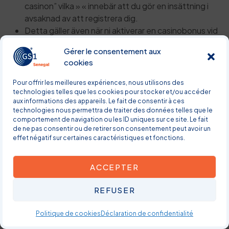
casinon” vilka » « innebär att du gör en insättning i
avsaknad av att registrera dig.
Detta gäller även när ni aktiverar en casinobonus vid
din första insättning.
Gérer le consentement aux
cookies
Det finns några metoder utöver Swish som fungerar lika
snabbt, är lika enkla och säkra. Vi har Trustly och Zimpler och
Pour offrir les meilleures expériences, nous utilisons des
är två ingripanden som fungerar minst lika bra och Swish. Välj
technologies telles que les cookies pour stocker et/ou accéder
summa – » « När du valt swish som insättningsmetod så får du
aux informations des appareils. Le fait de consentir à ces
technologies nous permettra de traiter des données telles que le
välja hur stor summa du vill sätta in.
comportement de navigation ou les ID uniques sur ce site. Le fait
de ne pas consentir ou de retirer son consentement peut avoir un
effet négatif sur certaines caractéristiques et fonctions.
Vem Äger Swish?
ACCEPTER
Ja, det finns ideligen vissa begränsningar när du gör
REFUSER
insättningar med Swish på svenska casinon. Dels har
bankerna egna transaktionsgränser för vad mycket man får
Politique de cookies
Déclaration de confidentialité
swisha per tillfälle eller per dag, och dels sätter spelbolagen