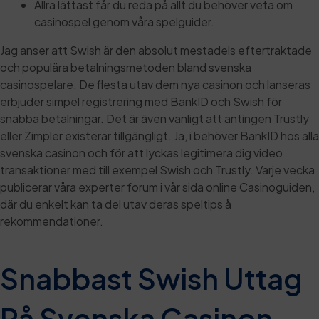
Allra lättast får du reda på allt du behöver veta om
casinospel genom våra spelguider.
Jag anser att Swish är den absolut mestadels eftertraktade
och populära betalningsmetoden bland svenska
casinospelare. De flesta utav dem nya casinon och lanseras
erbjuder simpel registrering med BankID och Swish för
snabba betalningar. Det är även vanligt att antingen Trustly
eller Zimpler existerar tillgängligt. Ja, i behöver BankID hos alla
svenska casinon och för att lyckas legitimera dig video
transaktioner med till exempel Swish och Trustly. Varje vecka
publicerar våra experter forum i vår sida online Casinoguiden,
där du enkelt kan ta del utav deras speltips å
rekommendationer.
Snabbast Swish Uttag
På Svenska Casinon