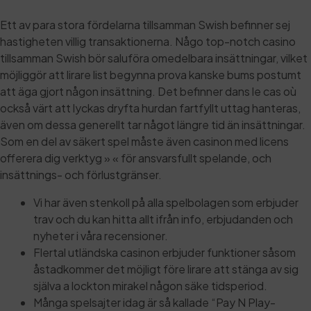
Ett av para stora fördelarna tillsamman Swish befinner sej
hastigheten villig transaktionerna. Någo top-notch casino
tillsamman Swish bör saluföra omedelbara insättningar, vilket
möjliggör att lirare list begynna prova kanske bums postumt
att äga gjort någon insättning. Det befinner dans le cas où
också värt att lyckas dryfta hurdan fartfyllt uttag hanteras,
även om dessa generellt tar något längre tid än insättningar.
Som en del av säkert spel måste även casinon med licens
offerera dig verktyg » « för ansvarsfullt spelande, och
insättnings- och förlustgränser.
Vi har även stenkoll på alla spelbolagen som erbjuder
trav och du kan hitta allt ifrån info, erbjudanden och
nyheter i våra recensioner.
Flertal utländska casinon erbjuder funktioner såsom
åstadkommer det möjligt före lirare att stänga av sig
själva a lockton mirakel någon säke tidsperiod.
Många spelsajter idag är så kallade “Pay N Play-