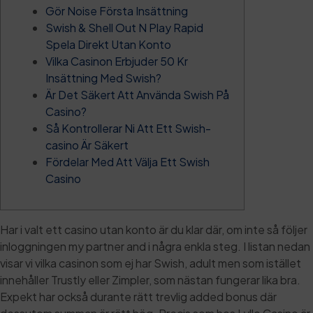
Gör Noise Första Insättning
Swish & Shell Out N Play Rapid
Spela Direkt Utan Konto
Vilka Casinon Erbjuder 50 Kr
Insättning Med Swish?
Är Det Säkert Att Använda Swish På
Casino?
Så Kontrollerar Ni Att Ett Swish-
casino Är Säkert
Fördelar Med Att Välja Ett Swish
Casino
Har i valt ett casino utan konto är du klar där, om inte så följer
inloggningen my partner and i några enkla steg. I listan nedan
visar vi vilka casinon som ej har Swish, adult men som istället
innehåller Trustly eller Zimpler, som nästan fungerar lika bra.
Expekt har också durante rätt trevlig added bonus där