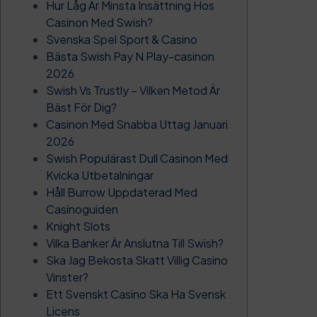
Hur Låg Är Minsta Insättning Hos
Casinon Med Swish?
Svenska Spel Sport & Casino
Bästa Swish Pay N Play-casinon
2026
Swish Vs Trustly – Vilken Metod Är
Bäst För Dig?
Casinon Med Snabba Uttag Januari
2026
Swish Populärast Dull Casinon Med
Kvicka Utbetalningar
Håll Burrow Uppdaterad Med
Casinoguiden
Knight Slots
Vilka Banker Är Anslutna Till Swish?
Ska Jag Bekosta Skatt Villig Casino
Vinster?
Ett Svenskt Casino Ska Ha Svensk
Licens