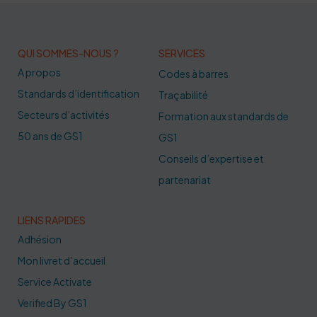
QUI SOMMES-NOUS ?
SERVICES
A propos
Codes à barres
Standards d’identification
Traçabilité
Secteurs d’activités
Formation aux standards de
50 ans de GS1
GS1
Conseils d’expertise et
partenariat
LIENS RAPIDES
Adhésion
Mon livret d’accueil
Service Activate
Verified By GS1