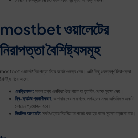
mostbet ওয়ালেটের
নিরাপত্তা বৈশিষ্ট্যসমূহ
mostbet ওয়ালেট নিরাপত্তা নিয়ে যথেষ্ট গুরুত্ব দেয়। এটি কিছু গুরুত্বপূর্ণ নিরাপত্তা
বৈশিষ্ট্য নিয়ে আসে:
এনক্রিপশন:
সকল তথ্য এনক্রিপ্টেড থাকে যা হ্যাকিং থেকে সুরক্ষা দেয়।
দ্বি-ফ্যাক্টর প্রমাণীকরণ:
আপনার খেয়াল রাখতে, লগইনের সময় অতিরিক্ত একটি
কোডের প্রয়োজন হবে।
নিয়মিত আপডেট:
সফটওয়্যার নিয়মিত আপডেট করা হয় যাতে সুরক্ষা বাড়ানো যায়।