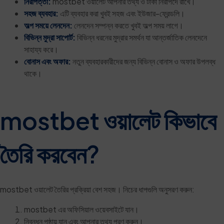
নিরাপত্তা:
mostbet ওয়ালেট আপনার তথ্য ও টাকা নিরাপদে রাখে।
সহজ ব্যবহার:
এটি ব্যবহার করা খুবই সহজ এবং ইউজার-ফ্রেন্ডলি।
অল্প সময়ে লেনদেন:
লেনদেন সম্পন্ন করতে খুবই অল্প সময় লাগে।
বিভিন্ন মুদ্রা সাপোর্ট:
বিভিন্ন ধরনের মুদ্রার সমর্থন যা আন্তর্জাতিক লেনদেনে
সাহায্য করে।
বোনাস এবং অফার:
নতুন ব্যবহারকারীদের জন্য বিভিন্ন বোনাস ও অফার উপলব্ধ
থাকে।
mostbet ওয়ালেট কিভাবে
তৈরি করবেন?
mostbet ওয়ালেট তৈরির প্রক্রিয়া বেশ সহজ। নিচের ধাপগুলি অনুসরণ করুন:
mostbet এর অফিসিয়াল ওয়েবসাইটে যান।
নিবন্ধন পৃষ্ঠায় যান এবং আপনার তথ্য পূরণ করুন।