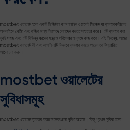
mostbet ওয়ালেট হলো একটি ডিজিটাল বা অনলাইন ওয়ালেট সিস্টেম যা ব্যবহারকারীদের
অনলাইনে গেমিং এবং বাজির জন্য নিরাপদে লেনদেন করতে সহায়তা করে। এটি ব্যবহার করা
খুবই সহজ এবং এটি বিভিন্ন ধরনের যন্ত্র ও পরিষেবার মাধ্যমে কাজ করে। এই নিবন্ধে, আমরা
mostbet ওয়ালেট কী এবং আপনি এটি কিভাবে ব্যবহার করতে পারেন তা বিস্তারিত
আলোচনা করব।
mostbet ওয়ালেটের
সুবিধাসমূহ
mostbet ওয়ালেট ব্যবহার করার অনেকগুলো সুবিধা রয়েছে। কিছু প্রধান সুবিধা হলো: