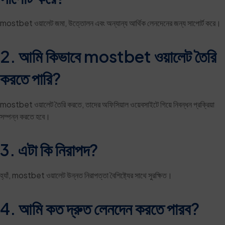
mostbet ওয়ালেট জমা, উত্তোলন এবং অন্যান্য আর্থিক লেনদেনের জন্য সাপোর্ট করে।
2. আমি কিভাবে mostbet ওয়ালেট তৈরি
করতে পারি?
mostbet ওয়ালেট তৈরি করতে, তাদের অফিসিয়াল ওয়েবসাইটে গিয়ে নিবন্ধন প্রক্রিয়া
সম্পন্ন করতে হবে।
3. এটা কি নিরাপদ?
হ্যাঁ, mostbet ওয়ালেট উন্নত নিরাপত্তা বৈশিষ্ট্যের সাথে সুরক্ষিত।
4. আমি কত দ্রুত লেনদেন করতে পারব?