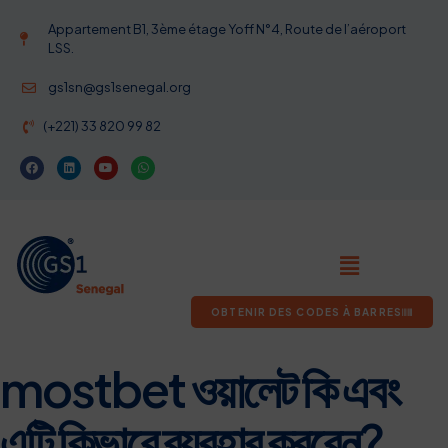
Appartement B1, 3ème étage Yoff N°4, Route de l’aéroport
LSS.
gs1sn@gs1senegal.org
(+221) 33 820 99 82
OBTENIR DES CODES À BARRES
mostbet ওয়ালেট কি এবং
এটি কিভাবে ব্যবহার করবেন?