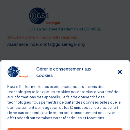
GS1 is a registered trademark of GS1 AISBL.
©2010 – 2026 – Tous droits réservés.
Assistance : noel.diatta@gs1senegal.org
Gérer le consentement aux
cookies
Pour offrir les meilleures expériences, nous utilisons des
technologies telles que les cookies pour stocker et/ou accéder
Politique de confidentialité
Conditions générales
aux informations des appareils. Le fait de consentir à ces
technologies nous permettra de traiter des données telles que le
d'adhésion
comportement de navigation ou les ID uniques sur ce site. Le fait
de ne pas consentir ou de retirer son consentement peut avoir un
effet négatif sur certaines caractéristiques et fonctions.
Le Glossaire de GS1