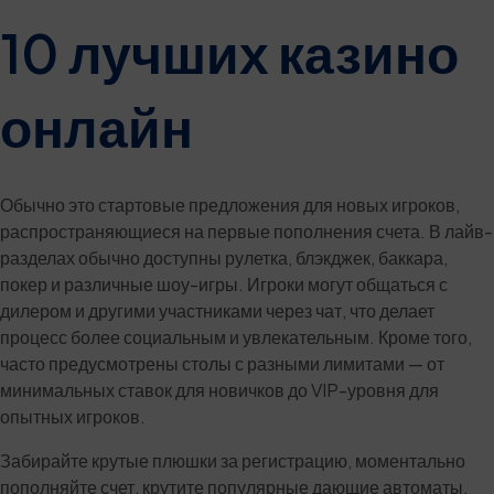
10 лучших казино
онлайн
Обычно это стартовые предложения для новых игроков,
распространяющиеся на первые пополнения счета. В лайв-
разделах обычно доступны рулетка, блэкджек, баккара,
покер и различные шоу-игры. Игроки могут общаться с
дилером и другими участниками через чат, что делает
процесс более социальным и увлекательным. Кроме того,
часто предусмотрены столы с разными лимитами — от
минимальных ставок для новичков до VIP-уровня для
опытных игроков.
Забирайте крутые плюшки за регистрацию, моментально
пополняйте счет, крутите популярные дающие автоматы,