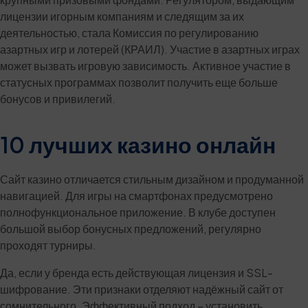
лицензии игорным компаниям и следящим за их
деятельностью, стала Комиссия по регулированию
азартных игр и лотерей (КРАИЛ). Участие в азартных играх
может вызвать игровую зависимость. Активное участие в
статусных программах позволит получить еще больше
бонусов и привилегий.
10 лучших казино онлайн
Сайт казино отличается стильным дизайном и продуманной
навигацией. Для игры на смартфонах предусмотрено
полнофункциональное приложение. В клубе доступен
большой выбор бонусных предложений, регулярно
проходят турниры.
Да, если у бренда есть действующая лицензия и SSL-
шифрование. Эти признаки отделяют надёжный сайт от
сомнительного. Эффективный подход – установить