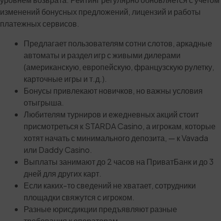
изменений бонусных предложений, лицензий и работы
платежных сервисов.
Предлагает пользователям сотни слотов, аркадные
автоматы и раздел игр с живыми дилерами
(американскую, европейскую, французскую рулетку,
карточные игры и т.д.).
Бонусы привлекают новичков, но важны условия
отыгрыша.
Любителям турниров и ежедневных акций стоит
присмотреться к STARDA Casino, а игрокам, которые
хотят начать с минимального депозита, — к Vavada
или Daddy Casino.
Выплаты занимают до 2 часов на ПриватБанк и до 3
дней для других карт.
Если каких-то сведений не хватает, сотрудники
площадки свяжутся с игроком.
Разные юрисдикции предъявляют разные
требования к операторам.