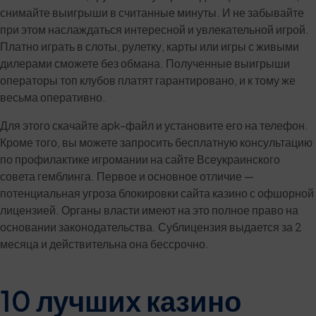
снимайте выигрыши в считанные минуты. И не забывайте
при этом наслаждаться интересной и увлекательной игрой.
Платно играть в слоты, рулетку, карты или игры с живыми
дилерами сможете без обмана. Полученные выигрыши
операторы топ клубов платят гарантировано, и к тому же
весьма оперативно.
Для этого скачайте apk-файл и установите его на телефон.
Кроме того, вы можете запросить бесплатную консультацию
по профилактике игромании на сайте Всеукраинского
совета гемблинга. Первое и основное отличие —
потенциальная угроза блокировки сайта казино с офшорной
лицензией. Органы власти имеют на это полное право на
основании законодательства. Сублицензия выдается за 2
месяца и действительна она бессрочно.
10 лучших казино