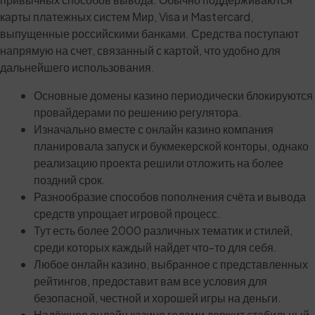
карты платежных систем Мир, Visa и Mastercard,
выпущенные российскими банками. Средства поступают
напрямую на счет, связанный с картой, что удобно для
дальнейшего использования.
Основные домены казино периодически блокируются
провайдерами по решению регулятора.
Изначально вместе с онлайн казино компания
планировала запуск и букмекерской конторы, однако
реализацию проекта решили отложить на более
поздний срок.
Разнообразие способов пополнения счёта и вывода
средств упрощает игровой процесс.
Тут есть более 2000 различных тематик и стилей,
среди которых каждый найдет что-то для себя.
Любое онлайн казино, выбранное с представленных
рейтингов, предоставит вам все условия для
безопасной, честной и хорошей игры на деньги.
Надёжное онлайн казино годами держит стабильный