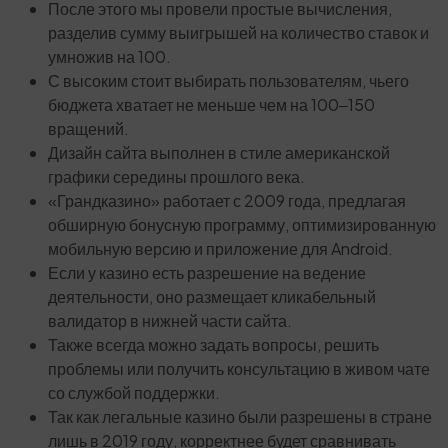
После этого мы провели простые вычисления,
разделив сумму выигрышей на количество ставок и
умножив на 100.
С высоким стоит выбирать пользователям, чьего
бюджета хватает не меньше чем на 100‒150
вращений.
Дизайн сайта выполнен в стиле американской
графики середины прошлого века.
«Грандказино» работает с 2009 года, предлагая
обширную бонусную программу, оптимизированную
мобильную версию и приложение для Android.
Если у казино есть разрешение на ведение
деятельности, оно размещает кликабельный
валидатор в нижней части сайта.
Также всегда можно задать вопросы, решить
проблемы или получить консультацию в живом чате
со службой поддержки.
Так как легальные казино были разрешены в стране
лишь в 2019 году, корректнее будет сравнивать