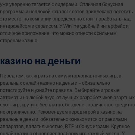
уже уверенно тягается с лидерами. Отличная бонусная
программа и неплохой каталог слотов привлекают посетить
это место, но компании определенно стоит поработать над
интерфейсом и сервисом. У Winline удобный интерфейс и
отличное приложение, что можно отнести к сильным
сторонам казино.
казино на деньги
Перед тем, как играть на симуляторах карточных игр, в
реальных онлайн казино на деньги – обязательно
потестируйте и узнайте правила. Выбирайте игровые
автоматы на любой вкус, от лучших разработчиков азартных
слот-игр, крутите бесплатно, без денег, количество кредитов
не ограниченно. Рекомендуем перед игрой в казино на
реальные деньги, обязательно ознакомится с правилами
аппаратов, валатильностью, RTP и бонус играми. Крупное
онлайн казино обновляет подборку игр каждый месяц. У