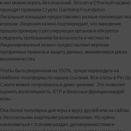
в них можно играть без опасений. Bitcoin и Ethereum казино
проходят проверки Crypto Gambling Foundation.
Легальные площадки предоставляют разные преимущества
игрокам. Лицензия казино подтверждает, что заведение
прошло проверку у регулирующих органов и обязуется
следовать требованиям безопасности и честности.
Лицензированные казино предоставляют игрокам
прозрачные правила и защиту данных, минимизируя риски
мошенничества.
Чтобы быть уверенным на 100%, лучше переходить на
гемблинг-платформу по нашим ссылкам. Все слоты в Pin Up
Casino можно попробовать в демо-режиме. Это позволит
оценить волатильность, RTP и бонусные функции каждой
игры.
Она более популярна для игры в кругу друзей или на сайтах
с бесплатными азартными развлечениями. Но нужно
ознакомиться с этапами раздач, договоренностями и