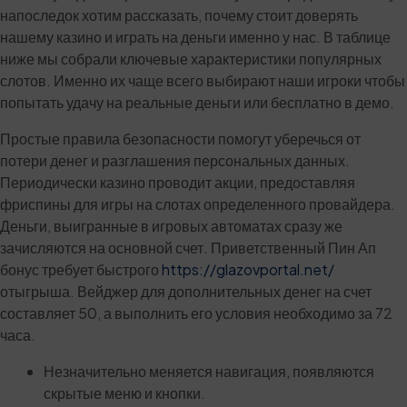
напоследок хотим рассказать, почему стоит доверять
нашему казино и играть на деньги именно у нас. В таблице
ниже мы собрали ключевые характеристики популярных
слотов. Именно их чаще всего выбирают наши игроки чтобы
попытать удачу на реальные деньги или бесплатно в демо.
Простые правила безопасности помогут уберечься от
потери денег и разглашения персональных данных.
Периодически казино проводит акции, предоставляя
фриспины для игры на слотах определенного провайдера.
Деньги, выигранные в игровых автоматах сразу же
зачисляются на основной счет. Приветственный Пин Ап
бонус требует быстрого
https://glazovportal.net/
отыгрыша. Вейджер для дополнительных денег на счет
составляет 50, а выполнить его условия необходимо за 72
часа.
Незначительно меняется навигация, появляются
скрытые меню и кнопки.