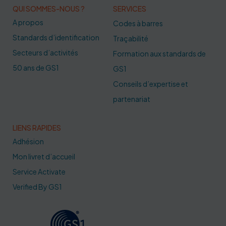
QUI SOMMES-NOUS ?
SERVICES
A propos
Codes à barres
Standards d’identification
Traçabilité
Secteurs d’activités
Formation aux standards de
50 ans de GS1
GS1
Conseils d’expertise et
partenariat
LIENS RAPIDES
Adhésion
Mon livret d’accueil
Service Activate
Verified By GS1