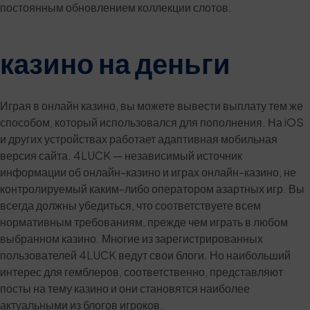
постоянным обновлением коллекции слотов.
казино на деньги
Играя в онлайн казино, вы можете вывести выплату тем же
способом, который использовался для пополнения. На iOS
и других устройствах работает адаптивная мобильная
версия сайта. 4LUCK — независимый источник
информации об онлайн-казино и играх онлайн-казино, не
контролируемый каким-либо оператором азартных игр. Вы
всегда должны убедиться, что соответствуете всем
нормативным требованиям, прежде чем играть в любом
выбранном казино. Многие из зарегистрированных
пользователей 4LUCK ведут свои блоги. Но наибольший
интерес для гемблеров, соответственно, представляют
посты на тему казино и они становятся наиболее
актуальными из блогов игроков.