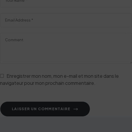
Enregistrer mon nom, mon e-mail et mon site dans le
navigateur pour mon prochain commentaire.
LAISSER UN COMMENTAIRE