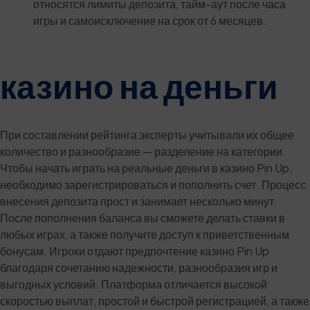
относятся лимиты депозита, тайм-аут после часа
игры и самоисключение на срок от 6 месяцев.
казино на деньги
При составлении рейтинга эксперты учитывали их общее
количество и разнообразие — разделение на категории.
Чтобы начать играть на реальные деньги в казино Pin Up,
необходимо зарегистрироваться и пополнить счет. Процесс
внесения депозита прост и занимает несколько минут.
После пополнения баланса вы сможете делать ставки в
любых играх, а также получите доступ к приветственным
бонусам. Игроки отдают предпочтение казино Pin Up
благодаря сочетанию надежности, разнообразия игр и
выгодных условий. Платформа отличается высокой
скоростью выплат, простой и быстрой регистрацией, а также