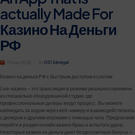
actually Made For
Казино На Деньги
РФ
GS1 Sénégal
19 Juin 2026
By
Казино на деньги РФ с быстрым доступом к слотам
Live-казино – это трансляция в режиме реального времени
из специально оборудованной студии, где
профессиональные дилеры ведут процесс. Вы можете
наблюдать за ходом через веб-камеру и взаимодействовать
с дилером и другими игроками с помощью чата. Предлагаем
перейти в раздел онлайн казино Краш и испытать удачу.
Некоторые казино на деньги дают бездепозитные бонусы —