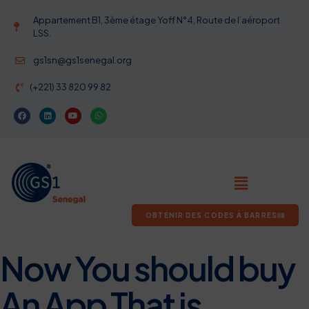
Appartement B1, 3ème étage Yoff N°4, Route de l’aéroport
LSS.
gs1sn@gs1senegal.org
(+221) 33 820 99 82
OBTENIR DES CODES À BARRES
Now You should buy
An App That is