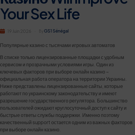
Your Sex Life
GS1 Sénégal
19 Juin 2026
By
Популярные казино с тысячами игровых автоматов
В списке только лицензированные площадки с удобным
сервисом и прозрачными условиями игры. Один из
ключевых факторов при выборе онлайн казино –
официальная работа оператора на территории Украины.
Ниже представлены лицензированные сайты, которые
работают по украинскому законодательству и имеют
разрешение государственного регулятора. Большинство
пользователей ожидают круглосуточный доступ к сайту и
быстрые ответы службы поддержки. Именно поэтому
качественный support остается одним из важных факторов
при выборе онлайн казино.