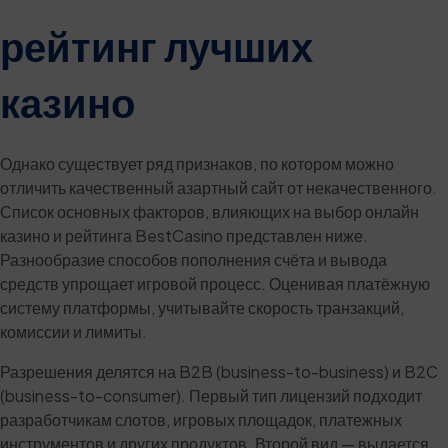
рейтинг лучших
казино
Однако существует ряд признаков, по котором можно
отличить качественный азартный сайт от некачественного.
Список основных факторов, влияющих на выбор онлайн
казино и рейтинга BestCasino представлен ниже.
Разнообразие способов пополнения счёта и вывода
средств упрощает игровой процесс. Оценивая платёжную
систему платформы, учитывайте скорость транзакций,
комиссии и лимиты.
Разрешения делятся на B2B (business-to-business) и B2C
(business-to-consumer). Первый тип лицензий подходит
разработчикам слотов, игровых площадок, платежных
инструментов и других продуктов. Второй вид — выдается