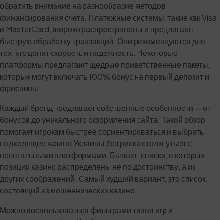
обратить внимание на разнообразие методов
финансирования счета. Платежные системы, такие как Visa
и MasterCard, широко распространены и предлагают
быструю обработку транзакций. Они рекомендуются для
тех, кто ценит скорость и надежность. Некоторые
платформы предлагают щедрые приветственные пакеты,
которые могут включать 100% бонус на первый депозит и
фриспины.
Каждый бренд предлагает собственные особенности — от
бонусов до уникального оформления сайта. Такой обзор
помогает игрокам быстрее сориентироваться и выбрать
подходящее казино Украины без риска столкнуться с
нелегальными платформами. Бывают списки, в которых
позиции казино распределены не по достоинству, а из
других соображений. Самый худший вариант, это список,
состоящий из мошеннических казино.
Можно воспользоваться фильтрами типов игр и