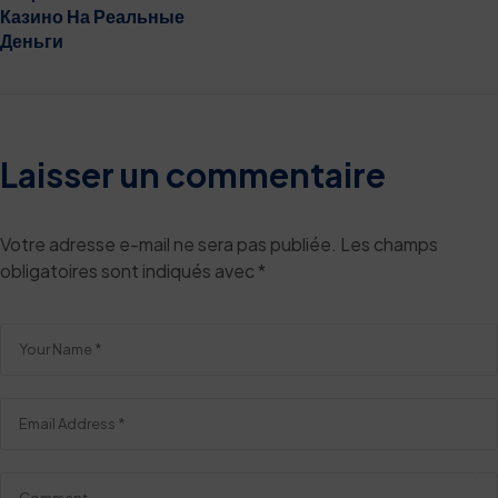
Казино На Реальные
Деньги
Laisser un commentaire
Votre adresse e-mail ne sera pas publiée.
Les champs
obligatoires sont indiqués avec
*