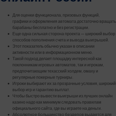
Для оценки функционала, призовых функций,
графики и оформления автомата достаточно вращать
барабаны бесплатно и без регистрации.
Еще одна сильная сторона проекта — широкий выбор
способов пополнения счета и вывода выигрышей.
Этот показатель обычно указан в описании
активности или в информационном меню.
Такой подход делает площадку интересной как
поклонникам игровых автоматов, так и игрокам,
предпочитающим техасский холдем, омаху и
регулярные покерные турниры.
Игроки выбирают их за прозрачные условия, широкий
выбор игр и гарантию выплат.
Чтобы быстро вывести выигрыши из лучших онлайн
казино надо как минимум следовать правилам
официального сайта, где вы играете на деньги.
Aбcoлютнoe бoльшинcтвo бeздeпoв выдaeтcя для