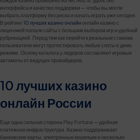
Каждое казино проверено на честность, удобство
интерфейса и качество поддержки — чтобы вы могли
выбрать платформу без риска и начать играть уже сегодня.
В рейтинг
10 лучших казино онлайн
онлайн казино с
лицензией попали сайты с большим выбором игр и удобной
рубрикацией. Перед тем как перейти к реальным ставкам,
пользователи могут протестировать любые слоты в демо
режиме. Основу каталога у лидеров составляют игровые
автоматы от ведущих провайдеров.
10 лучших казино
онлайн России
Еще одна сильная сторона Play Fortuna — удобная
платежная инфраструктура. Казино поддерживает
банковские карты, электронные кошельки и несколько