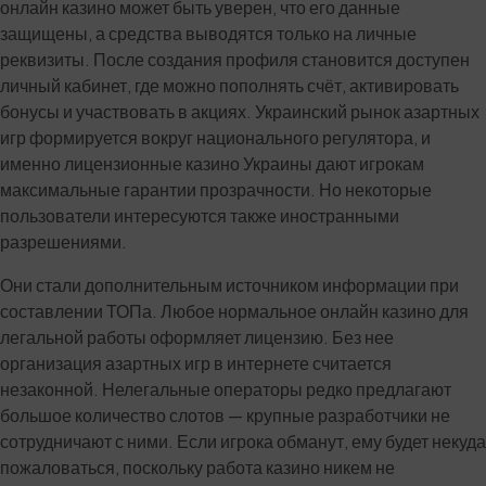
онлайн казино может быть уверен, что его данные
защищены, а средства выводятся только на личные
реквизиты. После создания профиля становится доступен
личный кабинет, где можно пополнять счёт, активировать
бонусы и участвовать в акциях. Украинский рынок азартных
игр формируется вокруг национального регулятора, и
именно лицензионные казино Украины дают игрокам
максимальные гарантии прозрачности. Но некоторые
пользователи интересуются также иностранными
разрешениями.
Они стали дополнительным источником информации при
составлении ТОПа. Любое нормальное онлайн казино для
легальной работы оформляет лицензию. Без нее
организация азартных игр в интернете считается
незаконной. Нелегальные операторы редко предлагают
большое количество слотов — крупные разработчики не
сотрудничают с ними. Если игрока обманут, ему будет некуда
пожаловаться, поскольку работа казино никем не