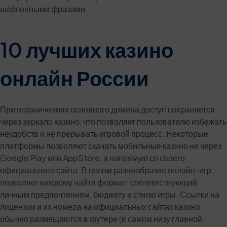
шаблонными фразами.
10 лучших казино
онлайн России
При ограничениях основного домена доступ сохраняется
через зеркало казино, что позволяет пользователю избежать
неудобств и не прерывать игровой процесс. Некоторые
платформы позволяют скачать мобильные казино не через
Google Play или AppStore, а напрямую со своего
официального сайта. В целом разнообразие онлайн-игр
позволяет каждому найти формат, соответствующий
личным предпочтениям, бюджету и стилю игры. Ссылки на
лицензии и их номера на официальных сайтах казино
обычно размещаются в футере (в самом низу главной