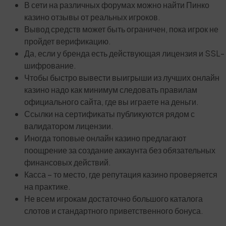
В сети на различных форумах можно найти Пинко
казино отзывы от реальных игроков.
Вывод средств может быть ограничен, пока игрок не
пройдет верификацию.
Да, если у бренда есть действующая лицензия и SSL-
шифрование.
Чтобы быстро вывести выигрыши из лучших онлайн
казино надо как минимум следовать правилам
официального сайта, где вы играете на деньги.
Ссылки на сертификаты публикуются рядом с
валидатором лицензии.
Иногда топовые онлайн казино предлагают
поощрение за создание аккаунта без обязательных
финансовых действий.
Касса – то место, где репутация казино проверяется
на практике.
Не всем игрокам достаточно большого каталога
слотов и стандартного приветственного бонуса.