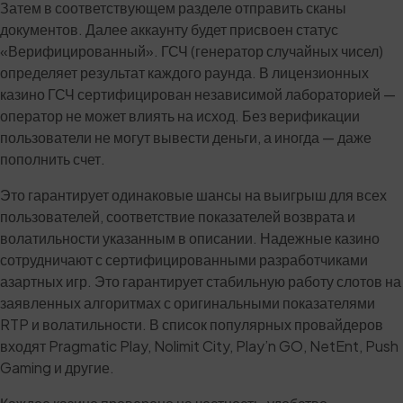
Затем в соответствующем разделе отправить сканы
документов. Далее аккаунту будет присвоен статус
«Верифицированный». ГСЧ (генератор случайных чисел)
определяет результат каждого раунда. В лицензионных
казино ГСЧ сертифицирован независимой лабораторией —
оператор не может влиять на исход. Без верификации
пользователи не могут вывести деньги, а иногда — даже
пополнить счет.
Это гарантирует одинаковые шансы на выигрыш для всех
пользователей, соответствие показателей возврата и
волатильности указанным в описании. Надежные казино
сотрудничают с сертифицированными разработчиками
азартных игр. Это гарантирует стабильную работу слотов на
заявленных алгоритмах с оригинальными показателями
RTP и волатильности. В список популярных провайдеров
входят Pragmatic Play, Nolimit City, Play’n GO, NetEnt, Push
Gaming и другие.