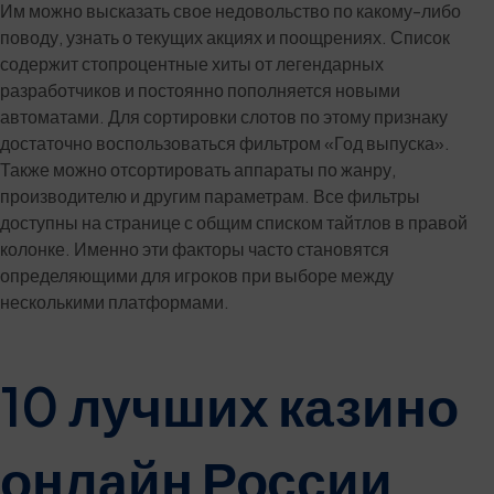
Им можно высказать свое недовольство по какому-либо
поводу, узнать о текущих акциях и поощрениях. Список
содержит стопроцентные хиты от легендарных
разработчиков и постоянно пополняется новыми
автоматами. Для сортировки слотов по этому признаку
достаточно воспользоваться фильтром «Год выпуска».
Также можно отсортировать аппараты по жанру,
производителю и другим параметрам. Все фильтры
доступны на странице с общим списком тайтлов в правой
колонке. Именно эти факторы часто становятся
определяющими для игроков при выборе между
несколькими платформами.
10 лучших казино
онлайн России