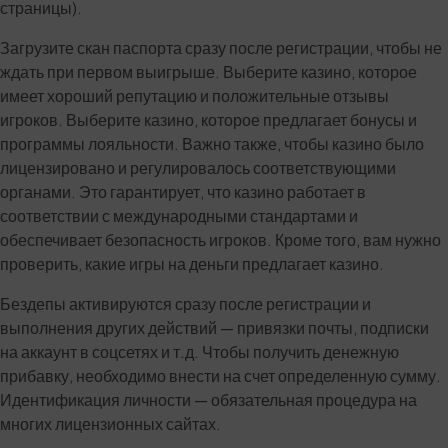
страницы).
Загрузите скан паспорта сразу после регистрации, чтобы не
ждать при первом выигрыше. Выберите казино, которое
имеет хороший репутацию и положительные отзывы
игроков. Выберите казино, которое предлагает бонусы и
программы лояльности. Важно также, чтобы казино было
лицензировано и регулировалось соответствующими
органами. Это гарантирует, что казино работает в
соответствии с международными стандартами и
обеспечивает безопасность игроков. Кроме того, вам нужно
проверить, какие игры на деньги предлагает казино.
Бездепы активируются сразу после регистрации и
выполнения других действий — привязки почты, подписки
на аккаунт в соцсетях и т.д. Чтобы получить денежную
прибавку, необходимо внести на счет определенную сумму.
Идентификация личности — обязательная процедура на
многих лицензионных сайтах.