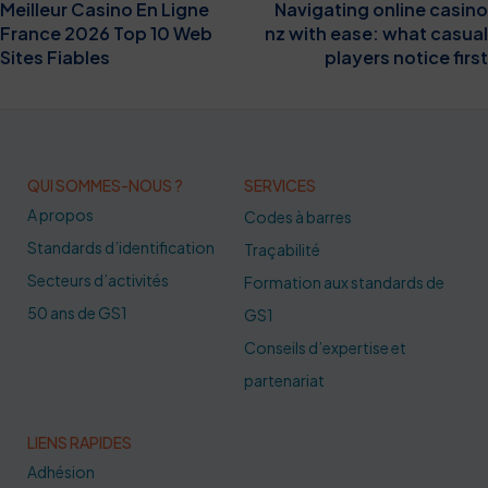
Meilleur Casino En Ligne
Navigating online casino
France 2026 Top 10 Web
nz with ease: what casual
Sites Fiables
players notice first
QUI SOMMES-NOUS ?
SERVICES
A propos
Codes à barres
Standards d’identification
Traçabilité
Secteurs d’activités
Formation aux standards de
50 ans de GS1
GS1
Conseils d’expertise et
partenariat
LIENS RAPIDES
Adhésion