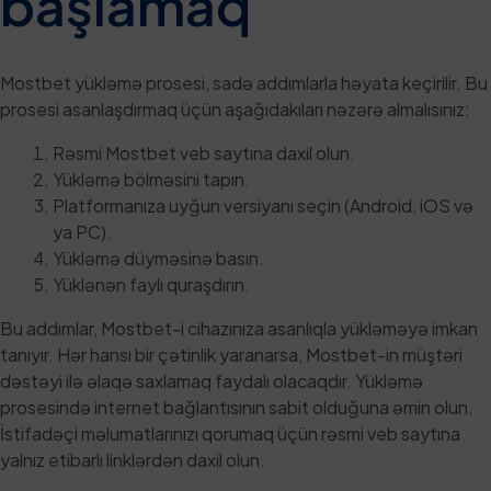
başlamaq
Mostbet yükləmə prosesi, sadə addımlarla həyata keçirilir. Bu
prosesi asanlaşdırmaq üçün aşağıdakıları nəzərə almalısınız:
Rəsmi Mostbet veb saytına daxil olun.
Yükləmə bölməsini tapın.
Platformanıza uyğun versiyanı seçin (Android, iOS və
ya PC).
Yükləmə düyməsinə basın.
Yüklənən faylı quraşdırın.
Bu addımlar, Mostbet-i cihazınıza asanlıqla yükləməyə imkan
tanıyır. Hər hansı bir çətinlik yaranarsa, Mostbet-in müştəri
dəstəyi ilə əlaqə saxlamaq faydalı olacaqdır. Yükləmə
prosesində internet bağlantısının sabit olduğuna əmin olun.
İstifadəçi məlumatlarınızı qorumaq üçün rəsmi veb saytına
yalnız etibarlı linklərdən daxil olun.