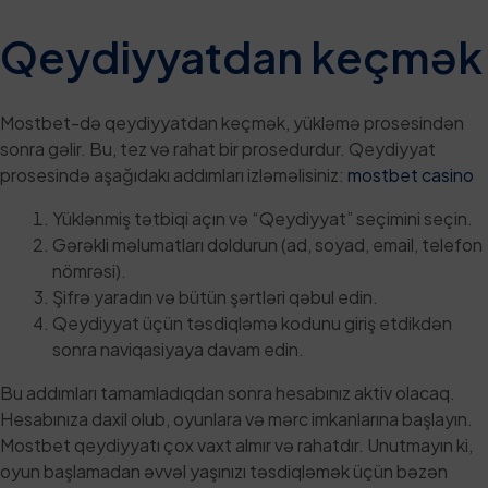
Qeydiyyatdan keçmək
Mostbet-də qeydiyyatdan keçmək, yükləmə prosesindən
sonra gəlir. Bu, tez və rahat bir prosedurdur. Qeydiyyat
prosesində aşağıdakı addımları izləməlisiniz:
mostbet casino
Yüklənmiş tətbiqi açın və “Qeydiyyat” seçimini seçin.
Gərəkli məlumatları doldurun (ad, soyad, email, telefon
nömrəsi).
Şifrə yaradın və bütün şərtləri qəbul edin.
Qeydiyyat üçün təsdiqləmə kodunu giriş etdikdən
sonra naviqasiyaya davam edin.
Bu addımları tamamladıqdan sonra hesabınız aktiv olacaq.
Hesabınıza daxil olub, oyunlara və mərc imkanlarına başlayın.
Mostbet qeydiyyatı çox vaxt almır və rahatdır. Unutmayın ki,
oyun başlamadan əvvəl yaşınızı təsdiqləmək üçün bəzən