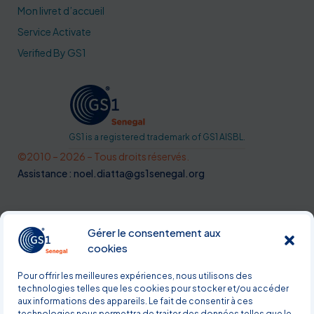
Mon livret d’accueil
Service Activate
Verified By GS1
GS1 is a registered trademark of GS1 AISBL.
©2010 – 2026 – Tous droits réservés.
Assistance : noel.diatta@gs1senegal.org
Gérer le consentement aux
cookies
Pour offrir les meilleures expériences, nous utilisons des
technologies telles que les cookies pour stocker et/ou accéder
Politique de confidentialité
Conditions générales
aux informations des appareils. Le fait de consentir à ces
technologies nous permettra de traiter des données telles que le