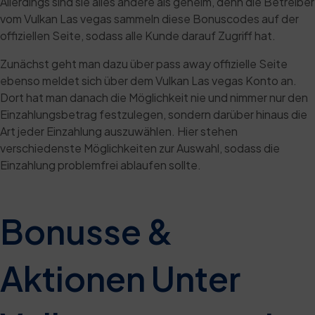
Allerdings sind sie alles andere als geheim, denn die Betreiber
vom Vulkan Las vegas sammeln diese Bonuscodes auf der
offiziellen Seite, sodass alle Kunde darauf Zugriff hat.
Zunächst geht man dazu über pass away offizielle Seite
ebenso meldet sich über dem Vulkan Las vegas Konto an.
Dort hat man danach die Möglichkeit nie und nimmer nur den
Einzahlungsbetrag festzulegen, sondern darüber hinaus die
Art jeder Einzahlung auszuwählen. Hier stehen
verschiedenste Möglichkeiten zur Auswahl, sodass die
Einzahlung problemfrei ablaufen sollte.
Bonusse &
Aktionen Unter