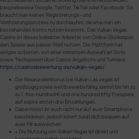
beispielsweise Google, Twitter, TikTok oder Facebook. So
braucht man keinen Registrierungs- und
Verifizierungsprozess zu durchlaufen, de uma man ein
bestehendes Konto nutzen koennte. Das Vulkan Vegas
Casino ist dieses beliebter Anbieter von Online Glücksspiel,
den Spieler aus passer Welt nutzen. Die Plattform hat
einiges zu bieten, von einer immensen Auswahl an Slots
sowie Tischspielen über Casino Angebote und Turniere
https://casinosbewertung.de/vulkan-vegas/
.
Der Neukundenbonus bei Vulkan Las vegas ist
großzügig sowie wettbewerbsfähig, bietet bis hin zu
zu 1. five-hundred € und one hundred fifty Freispiele
auf expire ersten drei Einzahlungen.
Dabei müsst ihr euch nicht nur auf euer Smartphone
beschränken, jedoch könnt zusätzlich bequem auf
euer Pill ausweichen.
« Die Nutzung von Vulkan Vegas ist direkt und
benutzerfreundlich gestaltet.