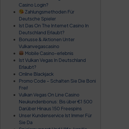
Casino Login?
Zahlungsmethoden Für
Deutsche Spieler
Ist Das On The Internet Casino In
Deutschland Erlaubt?
Bonusse & Aktionen Unter
Vulkanvegascasino
Mobile Casino-erlebnis
Ist Vulkan Vegas In Deutschland
Erlaubt?
Online Blackjack
Promo Code – Schalten Sie Die Boni
Frei!
Vulkan Vegas On Line Casino
Neukundenbonus: Bis über €1 500
Darüber Hinaus 150 Freespins
Unser Kundenservice Ist Immer Für
Sie Da