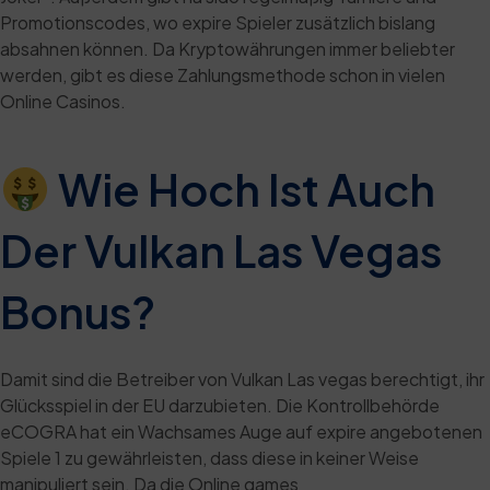
Promotionscodes, wo expire Spieler zusätzlich bislang
absahnen können. Da Kryptowährungen immer beliebter
werden, gibt es diese Zahlungsmethode schon in vielen
Online Casinos.
Wie Hoch Ist Auch
Der Vulkan Las Vegas
Bonus?
Damit sind die Betreiber von Vulkan Las vegas berechtigt, ihr
Glücksspiel in der EU darzubieten. Die Kontrollbehörde
eCOGRA hat ein Wachsames Auge auf expire angebotenen
Spiele 1 zu gewährleisten, dass diese in keiner Weise
manipuliert sein. Da die Online games