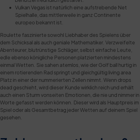
Vulkan Vegas ist natürlich eine aufstrebende Net
Spielhalle, das mittlerweile in ganz Continente
europeo bekannt ist.
Roulette faszinierte sowohl Liebhaber des Spielens über
dem Schicksal als auch geniale Mathematiker. Verzweifelte
Abenteurer, blutrünstige Schläger, selbst einfache Leute,
edle ebenso königliche Personen platzierten mindestens
einmal Wetten. Sie sahen atemlos, wie der Golf ball hurtig in
einem rotierenden Rad springt und gleichgültig living area
Platz in einer der nummerierten Zellen nimmt. Wenn drops
dead geschieht, wird dieser Kunde wirklich reich und erhält
auch einen Sturm vonseiten Emotionen, die nie und nimmer in
Worte gefasst werden können. Dieser wird als Hauptpreis im
Spiel oder als Gesamtbetrag jeder Wetten auf deinem Spiel
gesehen.