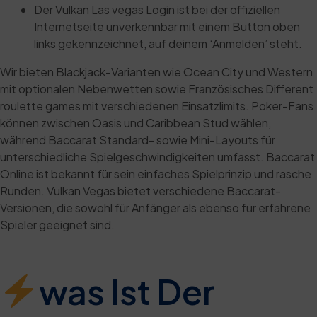
Der Vulkan Las vegas Login ist bei der offiziellen
Internetseite unverkennbar mit einem Button oben
links gekennzeichnet, auf deinem ‘Anmelden’ steht.
Wir bieten Blackjack-Varianten wie Ocean City und Western
mit optionalen Nebenwetten sowie Französisches Different
roulette games mit verschiedenen Einsatzlimits. Poker-Fans
können zwischen Oasis und Caribbean Stud wählen,
während Baccarat Standard- sowie Mini-Layouts für
unterschiedliche Spielgeschwindigkeiten umfasst. Baccarat
Online ist bekannt für sein einfaches Spielprinzip und rasche
Runden. Vulkan Vegas bietet verschiedene Baccarat-
Versionen, die sowohl für Anfänger als ebenso für erfahrene
Spieler geeignet sind.
was Ist Der