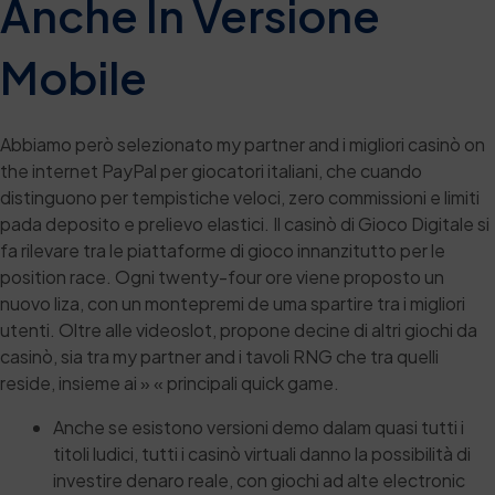
Anche In Versione
Mobile
Abbiamo però selezionato my partner and i migliori casinò on
the internet PayPal per giocatori italiani, che cuando
distinguono per tempistiche veloci, zero commissioni e limiti
pada deposito e prelievo elastici. Il casinò di Gioco Digitale si
fa rilevare tra le piattaforme di gioco innanzitutto per le
position race. Ogni twenty-four ore viene proposto un
nuovo liza, con un montepremi de uma spartire tra i migliori
utenti. Oltre alle videoslot, propone decine di altri giochi da
casinò, sia tra my partner and i tavoli RNG che tra quelli
reside, insieme ai » « principali quick game.
Anche se esistono versioni demo dalam quasi tutti i
titoli ludici, tutti i casinò virtuali danno la possibilità di
investire denaro reale, con giochi ad alte electronic