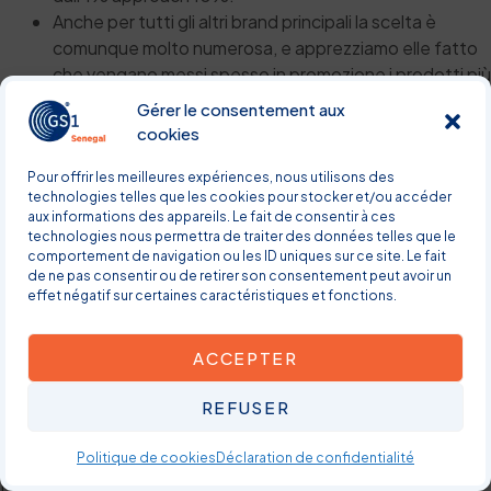
Anche per tutti gli altri brand principali la scelta è
comunque molto numerosa, e apprezziamo elle fatto
che vengano messi spesso in promozione i prodotti più
popolari.
Gérer le consentement aux
Inoltre, i giochi utilizzano » « algun Generatore di
cookies
Numeri Casuali (RNG), che garantisce risultati por
completo casuali e privi di influenze esterne.
Pour offrir les meilleures expériences, nous utilisons des
technologies telles que les cookies pour stocker et/ou accéder
Inoltre, molti di questi » « casinò propongono tavoli
aux informations des appareils. Le fait de consentir à ces
con croupier dal festón, che replicano l’atmosfera di
technologies nous permettra de traiter des données telles que le
un casinò tradizionale e usted permettono di affinare
comportement de navigation ou les ID uniques sur ce site. Le fait
de ne pas consentir ou de retirer son consentement peut avoir un
le tue strategie direttamente online.
effet négatif sur certaines caractéristiques et fonctions.
Tanti giochi da tavolo sono disponibili, are available ben 29
tipi diverse di roulette o le 21 varianti di black jack. Non manca
ACCEPTER
los angeles sezione dei giochi da tavolo con Baccarat,
Caribbean Poker e Texas Hold’em da giocare contro il banco.
REFUSER
Corposa anche la sezione dedicata al casinò live di
StarCasinò, con le lobby comparative a Roulette elizabeth
Politique de cookies
Déclaration de confidentialité
Blackjack che sono i grandi classici in questa tipologia. Sono