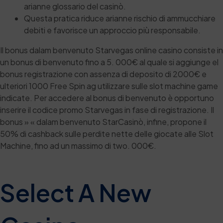
arianne glossario del casinò.
Questa pratica riduce arianne rischio di ammucchiare
debiti e favorisce un approccio più responsabile.
Il bonus dalam benvenuto Starvegas online casino consiste in
un bonus di benvenuto fino a 5. 000€ al quale si aggiunge el
bonus registrazione con assenza di deposito di 2000€ e
ulteriori 1000 Free Spin ag utilizzare sulle slot machine game
indicate. Per accedere al bonus di benvenuto è opportuno
inserire il codice promo Starvegas in fase di registrazione. Il
bonus » « dalam benvenuto StarCasinò, infine, propone il
50% di cashback sulle perdite nette delle giocate alle Slot
Machine, fino ad un massimo di two. 000€.
Select A New