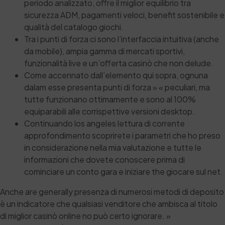
periodo analizzato, offre il miglior equilibrio tra
sicurezza ADM, pagamenti veloci, benefit sostenibile e
qualità del catalogo giochi.
Tra i punti di forza ci sono l’interfaccia intuitiva (anche
da mobile), ampia gamma di mercati sportivi,
funzionalità live e un’offerta casinò che non delude.
Come accennato dall’elemento qui sopra, ognuna
dalam esse presenta punti di forza » « peculiari, ma
tutte funzionano ottimamente e sono al 100%
equiparabili alle corrispettive versioni desktop.
Continuando los angeles lettura di corrente
approfondimento scoprirete i parametri che ho preso
in considerazione nella mia valutazione e tutte le
informazioni che dovete conoscere prima di
cominciare un conto gara e iniziare the giocare sul net.
Anche are generally presenza di numerosi metodi di deposito
è un indicatore che qualsiasi venditore che ambisca al titolo
di miglior casinò online no può certo ignorare. »