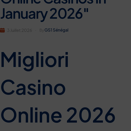
January 2026″
GS1 Sénégal
3 Juillet 2026
By
Migliori
Casino
Online 2026