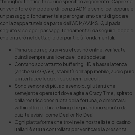
throughout difficoltà su uno specifico argomento. Capire se
un venditore è in podere di licenza ADM è semplice, eppure è
un passaggio fondamentale per organismo certi di giocare
con la zeppa tutela da parte dell’ADM/AAMS. Qui pada
seguito vi spiego i passaggi fondamentali da seguire, dopo di
che entrerò nel dettaglio dei punti più fondamentali.
Prima pada registrarvi su el casinò online, verificate
quindi sempre una licenza e i dati societari.
Contano soprattutto buffering HD a bassa latenza
(anche su 4G/5G), stabilità dell’app mobile, audio puro
e interfacce leggibili su schermi piccoli.
Sono sempre di più, ad esempio, gli utenti che
semejante operatori dove agire a Crazy Time, ispirato
dalla restricciones ruota della fortuna, o cimentarsi
within altri giochi are living che prendono spunto dai
quiz televisivi, come Deal or No Deal.
Ogni piattaforma che trovi nelle nostre liste di casinò
italiani è stata controllata per verificare la presenza