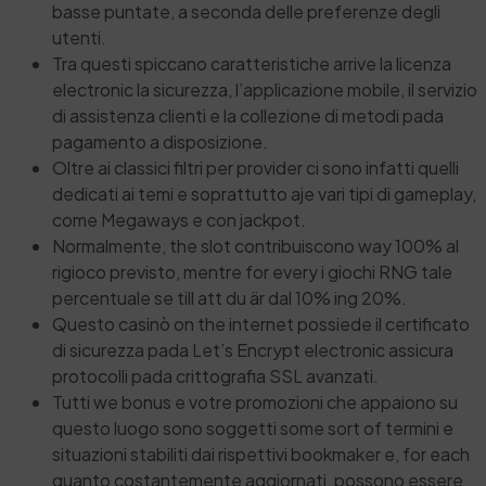
basse puntate, a seconda delle preferenze degli
utenti.
Tra questi spiccano caratteristiche arrive la licenza
electronic la sicurezza, l’applicazione mobile, il servizio
di assistenza clienti e la collezione di metodi pada
pagamento a disposizione.
Oltre ai classici filtri per provider ci sono infatti quelli
dedicati ai temi e soprattutto aje vari tipi di gameplay,
come Megaways e con jackpot.
Normalmente, the slot contribuiscono way 100% al
rigioco previsto, mentre for every i giochi RNG tale
percentuale se till att du är dal 10% ing 20%.
Questo casinò on the internet possiede il certificato
di sicurezza pada Let’s Encrypt electronic assicura
protocolli pada crittografia SSL avanzati.
Tutti we bonus e votre promozioni che appaiono su
questo luogo sono soggetti some sort of termini e
situazioni stabiliti dai rispettivi bookmaker e, for each
quanto costantemente aggiornati, possono essere