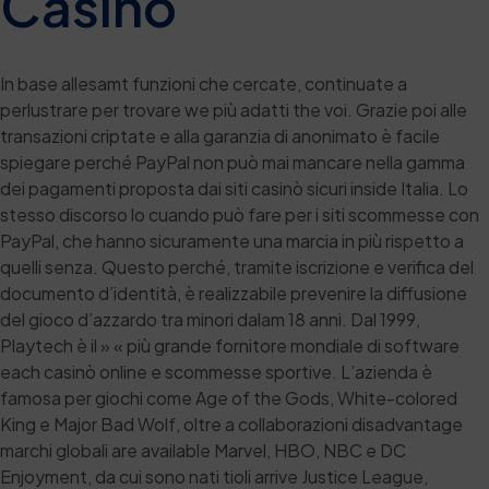
Casino
In base allesamt funzioni che cercate, continuate a
perlustrare per trovare we più adatti the voi. Grazie poi alle
transazioni criptate e alla garanzia di anonimato è facile
spiegare perché PayPal non può mai mancare nella gamma
dei pagamenti proposta dai siti casinò sicuri inside Italia. Lo
stesso discorso lo cuando può fare per i siti scommesse con
PayPal, che hanno sicuramente una marcia in più rispetto a
quelli senza. Questo perché, tramite iscrizione e verifica del
documento d’identità, è realizzabile prevenire la diffusione
del gioco d’azzardo tra minori dalam 18 anni. Dal 1999,
Playtech è il » « più grande fornitore mondiale di software
each casinò online e scommesse sportive. L’azienda è
famosa per giochi come Age of the Gods, White-colored
King e Major Bad Wolf, oltre a collaborazioni disadvantage
marchi globali are available Marvel, HBO, NBC e DC
Enjoyment, da cui sono nati tioli arrive Justice League,