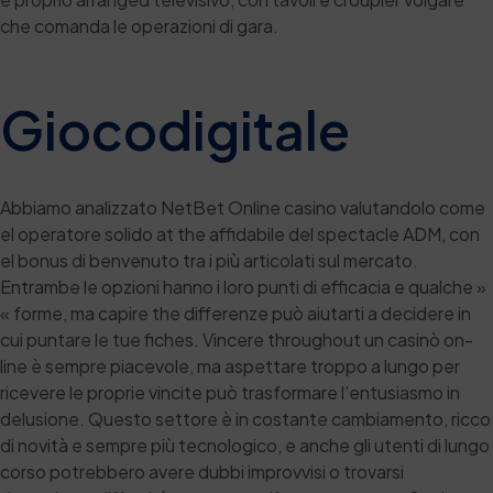
che comanda le operazioni di gara.
Giocodigitale
Abbiamo analizzato NetBet Online casino valutandolo come
el operatore solido at the affidabile del spectacle ADM, con
el bonus di benvenuto tra i più articolati sul mercato.
Entrambe le opzioni hanno i loro punti di efficacia e qualche »
« forme, ma capire the differenze può aiutarti a decidere in
cui puntare le tue fiches. Vincere throughout un casinò on-
line è sempre piacevole, ma aspettare troppo a lungo per
ricevere le proprie vincite può trasformare l’entusiasmo in
delusione. Questo settore è in costante cambiamento, ricco
di novità e sempre più tecnologico, e anche gli utenti di lungo
corso potrebbero avere dubbi improvvisi o trovarsi