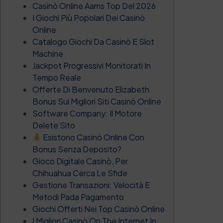
Casinò Online Aams Top Del 2026
I Giochi Più Popolari Dei Casinò
Online
Catalogo Giochi Da Casinò E Slot
Machine
Jackpot Progressivi Monitorati In
Tempo Reale
Offerte Di Benvenuto Elizabeth
Bonus Sui Migliori Siti Casinò Online
Software Company: Il Motore
Delete Sito
Esistono Casinò Online Con
Bonus Senza Deposito?
Gioco Digitale Casinò, Per
Chihuahua Cerca Le Sfide
Gestione Transazioni: Velocità E
Metodi Pada Pagamento
Giochi Offerti Nei Top Casinò Online
I Migliori Casinò On The Internet In