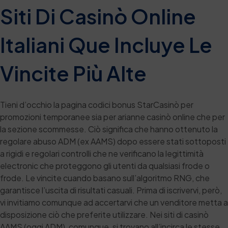
Siti Di Casinò Online
Italiani Que Incluye Le
Vincite Più Alte
Tieni d’occhio la pagina codici bonus StarCasinò per
promozioni temporanee sia per arianne casinò online che per
la sezione scommesse. Ciò significa che hanno ottenuto la
regolare abuso ADM (ex AAMS) dopo essere stati sottoposti
a rigidi e regolari controlli che ne verificano la legittimità
electronic che proteggono gli utenti da qualsiasi frode o
frode. Le vincite cuando basano sull’algoritmo RNG, che
garantisce l’uscita di risultati casuali. Prima di iscrivervi, però,
vi invitiamo comunque ad accertarvi che un venditore metta a
disposizione ciò che preferite utilizzare. Nei siti di casinò
AAMS (oggi ADM), comunque, si trovano all’incirca le stesse