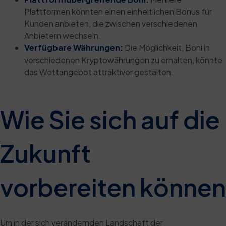
Plattformen könnten einen einheitlichen Bonus für
Kunden anbieten, die zwischen verschiedenen
Anbietern wechseln.
Verfügbare Währungen:
Die Möglichkeit, Boni in
verschiedenen Kryptowährungen zu erhalten, könnte
das Wettangebot attraktiver gestalten.
Wie Sie sich auf die
Zukunft
vorbereiten können
Um in der sich verändernden Landschaft der