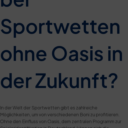
Sportwetten
ohne Oasis in
der Zukunft?
In der Welt der Sportwetten gibt es zahlreiche
Möglichkeiten, um von verschiedenen Boni zu profitieren.
Ohne den Einfluss von Oasis, dem zentralen Programm zur