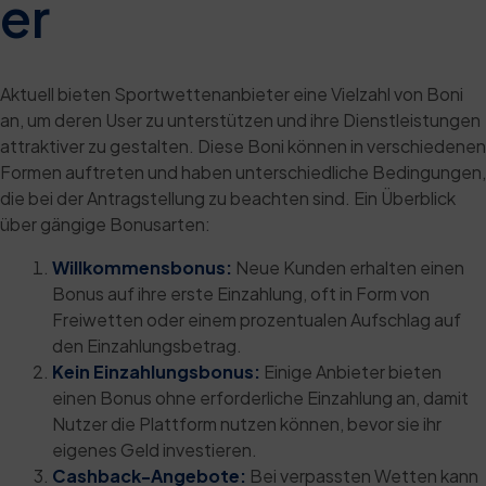
er
Aktuell bieten Sportwettenanbieter eine Vielzahl von Boni
an, um deren User zu unterstützen und ihre Dienstleistungen
attraktiver zu gestalten. Diese Boni können in verschiedenen
Formen auftreten und haben unterschiedliche Bedingungen,
die bei der Antragstellung zu beachten sind. Ein Überblick
über gängige Bonusarten:
Willkommensbonus:
Neue Kunden erhalten einen
Bonus auf ihre erste Einzahlung, oft in Form von
Freiwetten oder einem prozentualen Aufschlag auf
den Einzahlungsbetrag.
Kein Einzahlungsbonus:
Einige Anbieter bieten
einen Bonus ohne erforderliche Einzahlung an, damit
Nutzer die Plattform nutzen können, bevor sie ihr
eigenes Geld investieren.
Cashback-Angebote:
Bei verpassten Wetten kann