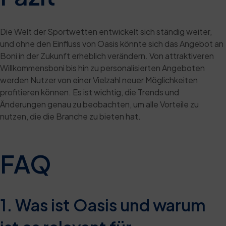
Die Welt der Sportwetten entwickelt sich ständig weiter,
und ohne den Einfluss von Oasis könnte sich das Angebot an
Boni in der Zukunft erheblich verändern. Von attraktiveren
Willkommensboni bis hin zu personalisierten Angeboten
werden Nutzer von einer Vielzahl neuer Möglichkeiten
profitieren können. Es ist wichtig, die Trends und
Änderungen genau zu beobachten, um alle Vorteile zu
nutzen, die die Branche zu bieten hat.
FAQ
1. Was ist Oasis und warum