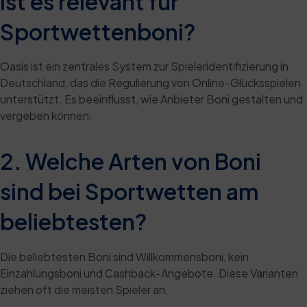
ist es relevant für
Sportwettenboni?
Oasis ist ein zentrales System zur Spieleridentifizierung in
Deutschland, das die Regulierung von Online-Glücksspielen
unterstützt. Es beeinflusst, wie Anbieter Boni gestalten und
vergeben können.
2. Welche Arten von Boni
sind bei Sportwetten am
beliebtesten?
Die beliebtesten Boni sind Willkommensboni, kein
Einzahlungsboni und Cashback-Angebote. Diese Varianten
ziehen oft die meisten Spieler an.