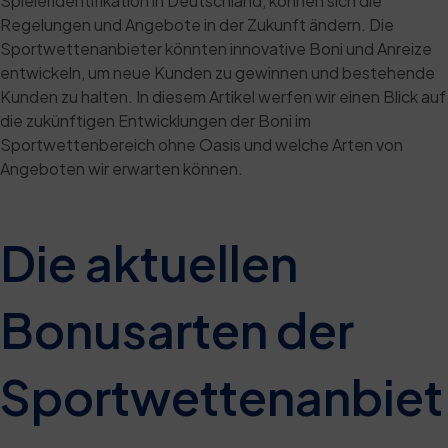
Spieleridentifikation in Deutschland, können sich die
Regelungen und Angebote in der Zukunft ändern. Die
Sportwettenanbieter könnten innovative Boni und Anreize
entwickeln, um neue Kunden zu gewinnen und bestehende
Kunden zu halten. In diesem Artikel werfen wir einen Blick auf
die zukünftigen Entwicklungen der Boni im
Sportwettenbereich ohne Oasis und welche Arten von
Angeboten wir erwarten können.
Die aktuellen
Bonusarten der
Sportwettenanbiet