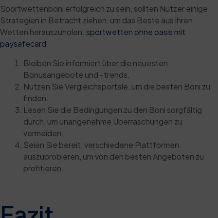
Sportwettenboni erfolgreich zu sein, sollten Nutzer einige
Strategien in Betracht ziehen, um das Beste aus ihren
Wetten herauszuholen:
sportwetten ohne oasis mit
paysafecard
Bleiben Sie informiert über die neuesten
Bonusangebote und -trends.
Nutzen Sie Vergleichsportale, um die besten Boni zu
finden.
Lesen Sie die Bedingungen zu den Boni sorgfältig
durch, um unangenehme Überraschungen zu
vermeiden.
Seien Sie bereit, verschiedene Plattformen
auszuprobieren, um von den besten Angeboten zu
profitieren.
Fazit