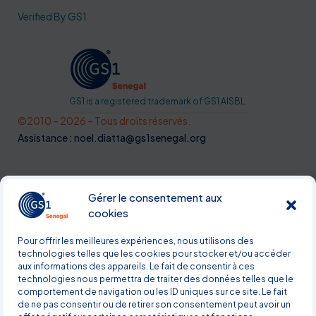
Verified By GS1
GS1 is a registered trademark of GS1 AISBL.
©2010 – 2026 – Tous droits réservés.
Assistance : noel.diatta@gs1senegal.org
Gérer le consentement aux
cookies
Pour offrir les meilleures expériences, nous utilisons des
technologies telles que les cookies pour stocker et/ou accéder
Politique de confidentialité
Conditions générales
aux informations des appareils. Le fait de consentir à ces
technologies nous permettra de traiter des données telles que le
d'adhésion
comportement de navigation ou les ID uniques sur ce site. Le fait
de ne pas consentir ou de retirer son consentement peut avoir un