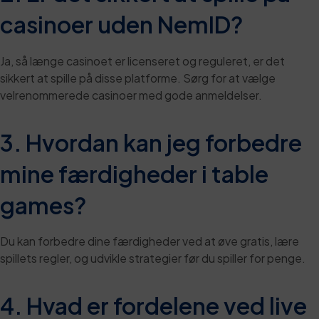
casinoer uden NemID?
Ja, så længe casinoet er licenseret og reguleret, er det
sikkert at spille på disse platforme. Sørg for at vælge
velrenommerede casinoer med gode anmeldelser.
3. Hvordan kan jeg forbedre
mine færdigheder i table
games?
Du kan forbedre dine færdigheder ved at øve gratis, lære
spillets regler, og udvikle strategier før du spiller for penge.
4. Hvad er fordelene ved live