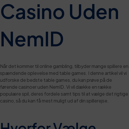
Casino Uden
NemID
Når det kommer til online gambling, tilbyder mange spillere en
spændende oplevelse med table games. I denne artikel vil vi
udforske de bedste table games, du kan prøve på de
førende casinoer uden NemID. Vi vil dække en række
populære spil, deres fordele samt tips til at vælge det rigtige
casino, så du kan få mest muligt ud af din spillerejse.
Hvorfor Vælge