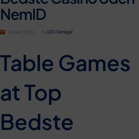
NemID
GS1 Sénégal
5 Juillet 2026
By
Table Games
at Top
Bedste