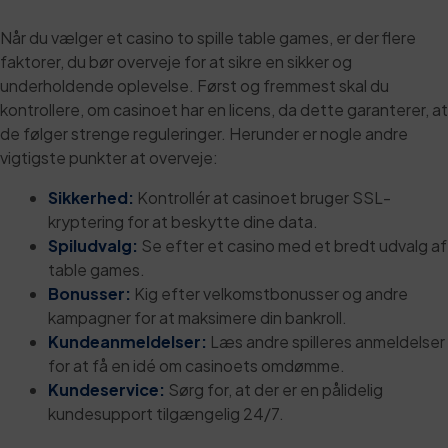
Når du vælger et casino to spille table games, er der flere
faktorer, du bør overveje for at sikre en sikker og
underholdende oplevelse. Først og fremmest skal du
kontrollere, om casinoet har en licens, da dette garanterer, at
de følger strenge reguleringer. Herunder er nogle andre
vigtigste punkter at overveje:
Sikkerhed:
Kontrollér at casinoet bruger SSL-
kryptering for at beskytte dine data.
Spiludvalg:
Se efter et casino med et bredt udvalg af
table games.
Bonusser:
Kig efter velkomstbonusser og andre
kampagner for at maksimere din bankroll.
Kundeanmeldelser:
Læs andre spilleres anmeldelser
for at få en idé om casinoets omdømme.
Kundeservice:
Sørg for, at der er en pålidelig
kundesupport tilgængelig 24/7.