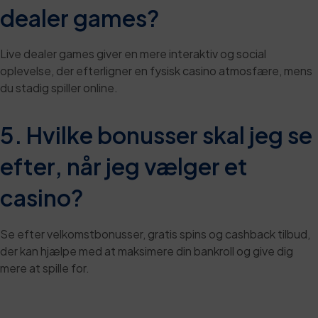
dealer games?
Live dealer games giver en mere interaktiv og social
oplevelse, der efterligner en fysisk casino atmosfære, mens
du stadig spiller online.
5. Hvilke bonusser skal jeg se
efter, når jeg vælger et
casino?
Se efter velkomstbonusser, gratis spins og cashback tilbud,
der kan hjælpe med at maksimere din bankroll og give dig
mere at spille for.