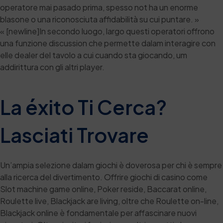
operatore mai pasado prima, spesso not ha un enorme
blasone o una riconosciuta affidabilità su cui puntare. »
« [newline]In secondo luogo, largo questi operatori offrono
una funzione discussion che permette dalam interagire con
elle dealer del tavolo a cui cuando sta giocando, um
addirittura con gli altri player.
La éxito Ti Cerca?
Lasciati Trovare
Un’ampia selezione dalam giochi è doverosa per chi è sempre
alla ricerca del divertimento. Offrire giochi di casino come
Slot machine game online, Poker reside, Baccarat online,
Roulette live, Blackjack are living, oltre che Roulette on-line,
Blackjack online è fondamentale per affascinare nuovi