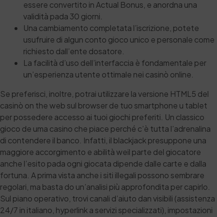
essere convertito in Actual Bonus, e anordna una
validità pada 30 giorni.
Una cambiamento completata l’iscrizione, potete
usufruire di algun conto gioco unico e personale come
richiesto dall’ente dosatore.
La facilità d’uso dell’interfaccia è fondamentale per
un’esperienza utente ottimale nei casinò online.
Se preferisci, inoltre, potrai utilizzare la versione HTML5 del
casinò on the web sul browser de tuo smartphone u tablet
per possedere accesso ai tuoi giochi preferiti. Un classico
gioco de uma casino che piace perché c’è tutta l’adrenalina
di contendere il banco. Infatti, il blackjack presuppone una
maggiore accorgimento e abilità weil parte del giocatore
anche l’esito pada ogni giocata dipende dalle carte e dalla
fortuna. A prima vista anche i siti illegali possono sembrare
regolari, ma basta do un’analisi più approfondita per capirlo.
Sul piano operativo, trovi canali d’aiuto dan visibili (assistenza
24/7 in italiano, hyperlink a servizi specializzati), impostazioni