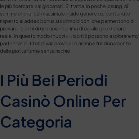
le più ricercate dai giocatori. Si tratta, in poche losung, di
somme onore, dal massimale inside genere più contenuto
rispetto ai added bonus sul primo bidón, che permettono di
provare i giochi di una ripiano prima di paralizzare denaro
reale. In questo modo i nuovi » « iscritti possono esplorare my
partner and i titoli di vari provider e arianne funzionamento
delle piattaforme senza rischio.
I Più Bei Periodi
Casinò Online Per
Categoria