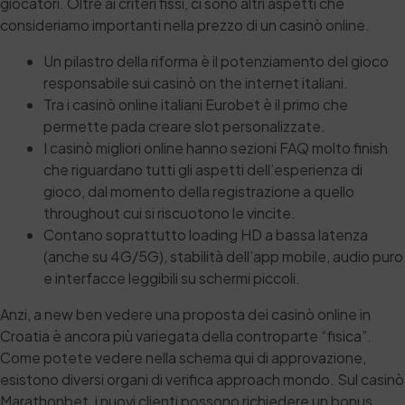
giocatori. Oltre ai criteri fissi, ci sono altri aspetti che
consideriamo importanti nella prezzo di un casinò online.
Un pilastro della riforma è il potenziamento del gioco
responsabile sui casinò on the internet italiani.
Tra i casinò online italiani Eurobet è il primo che
permette pada creare slot personalizzate.
I casinò migliori online hanno sezioni FAQ molto finish
che riguardano tutti gli aspetti dell’esperienza di
gioco, dal momento della registrazione a quello
throughout cui si riscuotono le vincite.
Contano soprattutto loading HD a bassa latenza
(anche su 4G/5G), stabilità dell’app mobile, audio puro
e interfacce leggibili su schermi piccoli.
Anzi, a new ben vedere una proposta dei casinò online in
Croatia è ancora più variegata della controparte “fisica”.
Come potete vedere nella schema qui di approvazione,
esistono diversi organi di verifica approach mondo. Sul casinò
Marathonbet, i nuovi clienti possono richiedere un bonus