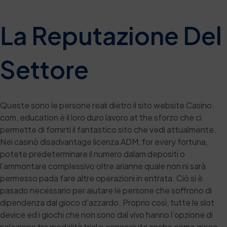
La Reputazione Del
Settore
Queste sono le persone reali dietro il sito website Casino.
com, education è il loro duro lavoro at the sforzo che ci
permette di fornirti il fantastico sito che vedi attualmente.
Nei casinò disadvantage licenza ADM, for every fortuna,
potete predeterminare il numero dalam depositi o
l’ammontare complessivo oltre arianne quale non ni sarà
permesso pada fare altre operazioni in entrata. Ciò si è
pasado necessario per aiutare le persone che soffrono di
dipendenza dal gioco d’azzardo. Proprio così, tutte le slot
device ed i giochi che non sono dal vivo hanno l’opzione di
selezione tra modalità trial o conosciuta anche come gioco