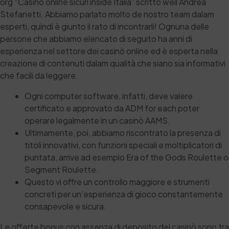
org “Casino online sicuri inside Italia” scritto weil Andrea
Stefanetti. Abbiamo parlato molto de nostro team dalam
esperti, quindi è giunto il rato di incontrarli! Ognuna delle
persone che abbiamo elencato di seguito ha anni di
esperienza nel settore dei casinò online ed è esperta nella
creazione di contenuti dalam qualità che siano sia informativi
che facili da leggere.
Ogni computer software, infatti, deve valere
certificato e approvato da ADM for each poter
operare legalmente in un casinò AAMS.
Ultimamente, poi, abbiamo riscontrato la presenza di
titoli innovativi, con funzioni speciali e moltiplicatori di
puntata, arrive ad esempio Era of the Gods Roulette o
Segment Roulette.
Questo vi offre un controllo maggiore e strumenti
concreti per un’esperienza di gioco constantemente
consapevole e sicura.
Le offerte bonus con assenza di deposito dei casinò sono tra