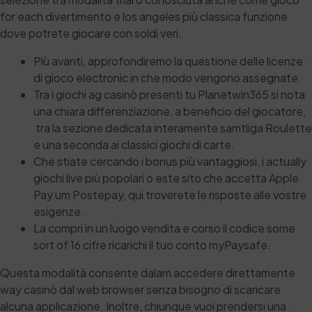
for each divertimento e los angeles più classica funzione
dove potrete giocare con soldi veri.
Più avanti, approfondiremo la questione delle licenze
di gioco electronic in che modo vengono assegnate.
Tra i giochi ag casinò presenti tu Planetwin365 si nota
una chiara differenziazione, a beneficio del giocatore,
tra la sezione dedicata interamente samtliga Roulette
e una seconda ai classici giochi di carte.
Che stiate cercando i bonus più vantaggiosi, i actually
giochi live più popolari o este sito che accetta Apple
Pay um Postepay, qui troverete le risposte alle vostre
esigenze.
La compri in un luogo vendita e corso il codice some
sort of 16 cifre ricarichi il tuo conto myPaysafe.
Questa modalità consente dalam accedere direttamente
way casinò dal web browser senza bisogno di scaricare
alcuna applicazione. Inoltre, chiunque vuoi prendersi una