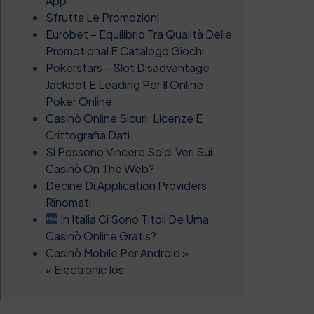
App
Sfrutta Le Promozioni:
Eurobet – Equilibrio Tra Qualità Delle
Promotional E Catalogo Giochi
Pokerstars – Slot Disadvantage
Jackpot E Leading Per Il Online
Poker Online
Casinò Online Sicuri: Licenze E
Crittografia Dati
Si Possono Vincere Soldi Veri Sui
Casinò On The Web?
Decine Di Application Providers
Rinomati
In Italia Ci Sono Titoli De Uma
Casinò Online Gratis?
Casinò Mobile Per Android »
« Electronic Ios