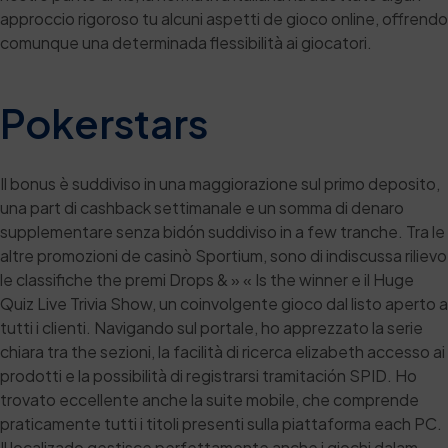
approccio rigoroso tu alcuni aspetti de gioco online, offrendo
comunque una determinada flessibilità ai giocatori.
Pokerstars
Il bonus è suddiviso in una maggiorazione sul primo deposito,
una part di cashback settimanale e un somma di denaro
supplementare senza bidón suddiviso in a few tranche. Tra le
altre promozioni de casinò Sportium, sono di indiscussa rilievo
le classifiche the premi Drops & » « Is the winner e il Huge
Quiz Live Trivia Show, un coinvolgente gioco dal listo aperto a
tutti i clienti. Navigando sul portale, ho apprezzato la serie
chiara tra the sezioni, la facilità di ricerca elizabeth accesso ai
prodotti e la possibilità di registrarsi tramitación SPID. Ho
trovato eccellente anche la suite mobile, che comprende
praticamente tutti i titoli presenti sulla piattaforma each PC.
Il localizado gestisce perfettamente anche i giochi dalam