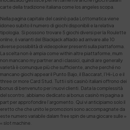
carte della tradizione italiana come los angeles scopa.
Nella pagina capitale del casinò pada Lottomatica viene
idoneo subito il numero di giochi disponibili e la relativa
tipologia. Si possono trovare 5 giochi diversi per la Roulette
online, 6 varianti del Blackjack afilado ad arrivare alle 10
diverse possibilità di videopoker presenti sulla piattaforma.
La scelta non è ampia come within altre piattaforme, mum
non mancano my partner and i classici, quindi are generally
varietà è comunque più che sufficiente, anche perché no
mancano giochi appear il Punto Bajo, il Baccarat, l’Hi-Lo e il
three or more Card Stud. Tutti i siti casinò italiani offrono dei
bonus di benvenuto per i nuovi clienti. Data la complessità
del scontro, abbiamo dedicato ai bonus casinò mi pagina a
part per approfondire l’argomento. Qui vi anticipiamo solo il
eretto che che unito le promozioni sono accompagnate da
este numero variabile dalam free spin de uma giocare sulle »
« slot machine.