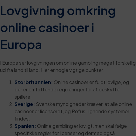
Lovgivning omkring
online casinoer i
Europa
I Europa ser lovgivningen om online gambling meget forskellig
ud fra land til land. Her er nogle vigtige punkter:
Storbritannien:
Online casinoer er fuldt lovlige, og
der er omfattende reguleringer for at beskytte
spillere.
Sverige:
Svenske myndigheder kræver, at alle online
casinoer er licenseret, og Rofus-lignende systemer
findes.
Spanien:
Online gambling er lovligt, men skal følge
specifikke regler for licenser og dermed også