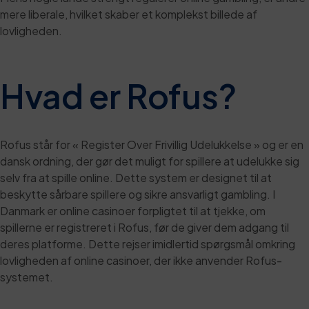
mere liberale, hvilket skaber et komplekst billede af
lovligheden.
Hvad er Rofus?
Rofus står for « Register Over Frivillig Udelukkelse » og er en
dansk ordning, der gør det muligt for spillere at udelukke sig
selv fra at spille online. Dette system er designet til at
beskytte sårbare spillere og sikre ansvarligt gambling. I
Danmark er online casinoer forpligtet til at tjekke, om
spillerne er registreret i Rofus, før de giver dem adgang til
deres platforme. Dette rejser imidlertid spørgsmål omkring
lovligheden af online casinoer, der ikke anvender Rofus-
systemet.