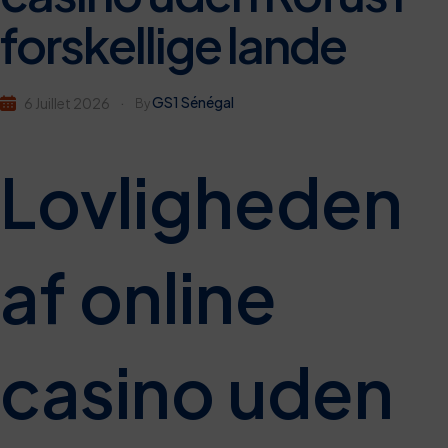
forskellige lande
GS1 Sénégal
6 Juillet 2026
By
Lovligheden
af online
casino uden