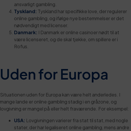
ansvarligt gambling.
Tyskland:
Tyskland har specifikke love, der regulerer
online gambling, og ifølge nye bestemmelser er det
nødvendigt med licenser.
Danmark:
I Danmark er online casinoer nødt til at
være licenseret, og de skal tjekke, om spillere er i
Rofus.
Uden for Europa
Situationen uden for Europa kan være helt anderledes. I
mange lande er online gambling stadig i en gråzone, og
lovgivning er mangel på eller helt fraværende. For eksempel:
USA:
Lovgivningen varierer fra stat til stat, med nogle
stater, der har legaliseret online gambling, mens andre