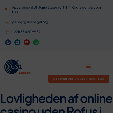
Appartement B1, 3ème étage Yoff N°4, Route de l’aéroport
LSS.
gs1sn@gs1senegal.org
(+221) 33 820 99 82
OBTENIR DES CODES À BARRES
Lovligheden af online
casino uden Rofus i