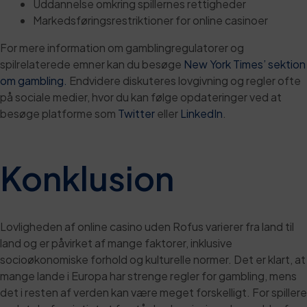
Uddannelse omkring spillernes rettigheder
Markedsføringsrestriktioner for online casinoer
For mere information om gamblingregulatorer og
spilrelaterede emner kan du besøge
New York Times’ sektion
om gambling.
Endvidere diskuteres lovgivning og regler ofte
på sociale medier, hvor du kan følge opdateringer ved at
besøge platforme som
Twitter
eller
LinkedIn
.
Konklusion
Lovligheden af online casino uden Rofus varierer fra land til
land og er påvirket af mange faktorer, inklusive
socioøkonomiske forhold og kulturelle normer. Det er klart, at
mange lande i Europa har strenge regler for gambling, mens
det i resten af verden kan være meget forskelligt. For spillere