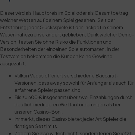
Dieser wird als Hauptpreis im Spiel oder als Gesamtbetrag
welcher Wetten auf deinem Spiel gesehen. Seit der
Entstehung jeder Glücksspiele ist der Jackpot in seinem
Wesen nahezu unverändert geblieben. Dank welcher Demo-
Version, testen Sie ohne Risiko die Funktionen und
Besonderheiten der einzelnen Spielautomaten. In der
Testversion bekommen die Kunden keine Gewinne
ausgezahlt.
Vulkan Vegas offeriert verschiedene Baccarat-
Versionen, pass away sowohl für Anfänger als auch für
erfahrene Spieler passen sind.
Bis zu 600 € insgesamt über zwei Einzahlungen durch
deutlich niedrigeren Wettanforderungen als bei
unseren Casino-Boni.
Ihr merkt, dieses Casino bietet jeder Art Spieler die
richtigen Setzlimits.
Zögern Sie also wirklich nicht, sondern legen Sie jetzt