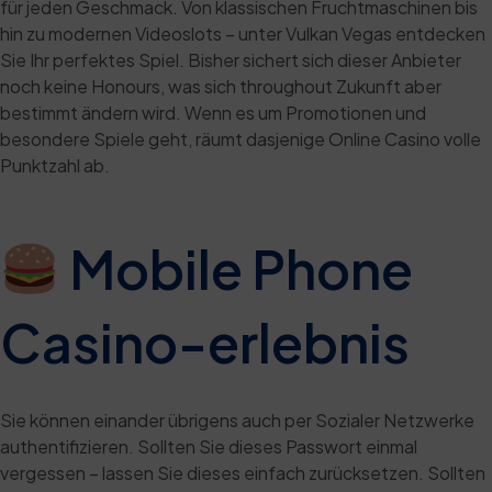
für jeden Geschmack. Von klassischen Fruchtmaschinen bis
hin zu modernen Videoslots – unter Vulkan Vegas entdecken
Sie Ihr perfektes Spiel. Bisher sichert sich dieser Anbieter
noch keine Honours, was sich throughout Zukunft aber
bestimmt ändern wird. Wenn es um Promotionen und
besondere Spiele geht, räumt dasjenige Online Casino volle
Punktzahl ab.
Mobile Phone
Casino-erlebnis
Sie können einander übrigens auch per Sozialer Netzwerke
authentifizieren. Sollten Sie dieses Passwort einmal
vergessen – lassen Sie dieses einfach zurücksetzen. Sollten