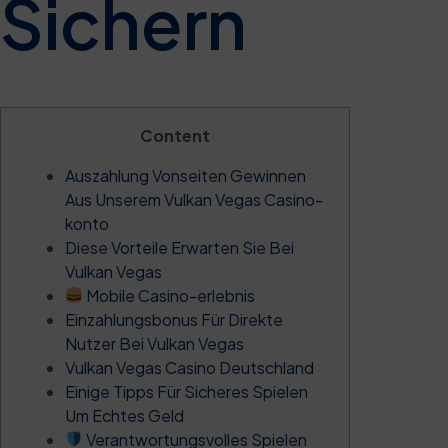
Sichern
Content
Auszahlung Vonseiten Gewinnen
Aus Unserem Vulkan Vegas Casino-
konto
Diese Vorteile Erwarten Sie Bei
Vulkan Vegas
Mobile Casino-erlebnis
Einzahlungsbonus Für Direkte
Nutzer Bei Vulkan Vegas
Vulkan Vegas Casino Deutschland
Einige Tipps Für Sicheres Spielen
Um Echtes Geld
Verantwortungsvolles Spielen