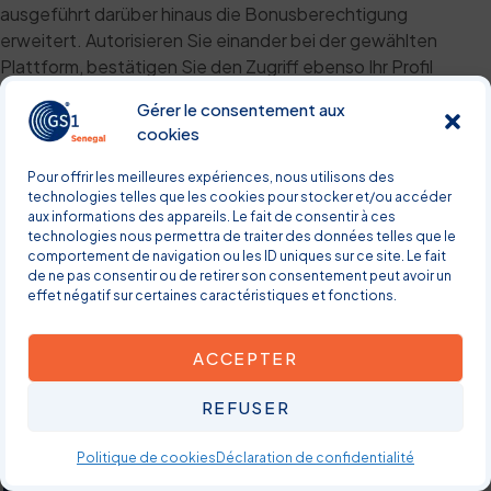
ausgeführt darüber hinaus die Bonusberechtigung
erweitert. Autorisieren Sie einander bei der gewählten
Plattform, bestätigen Sie den Zugriff ebenso Ihr Profil
werden automatisch erstellt. Sie gelangen in Ihren
Gérer le consentement aux
Kontobereich mit dieser gleichen Funktionalität wie bei der
cookies
Standardregistrierung. Die Suche ist natürlich robust, die
Filter sind praktisch ebenso die Kategorien sein regelmäßig
Pour offrir les meilleures expériences, nous utilisons des
aktualisiert. Wenn eine Kategorie schnell erscheint,
technologies telles que les cookies pour stocker et/ou accéder
aux informations des appareils. Le fait de consentir à ces
verwenden Sie die Suche, 1 sie schneller zu indexieren. Wir
technologies nous permettra de traiter des données telles que le
offerieren außerdem exklusive Auswahl Sie werden ha sido
comportement de navigation ou les ID uniques sur ce site. Le fait
nirgendwo anders finden.
de ne pas consentir ou de retirer son consentement peut avoir un
effet négatif sur certaines caractéristiques et fonctions.
Die
ACCEPTER
REFUSER
Auszahlungsquoten
Politique de cookies
Déclaration de confidentialité
Bei Glauben Vulkan