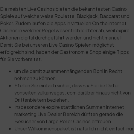
Die meisten Live Casinos bieten die bekanntesten Casino
Spiele auf welche weise Roulette, Blackjack, Baccarat und
Poker. Zudem laufen die Apps in virtuellen On the internet
Casinos in welcher Regel wesentlich leichter ab, weil expire
Aktionen digital durchgeführt werden und nicht manuell.
Damit Sie bei unseren Live Casino Spielen möglichst
erfolgreich sind, haben der Gastronomie Shop einige Tipps
für Sie vorbereitet.
um die damit zusammenhängenden Boni in Recht
nehmen zu können.
Stellen Sie einfach sicher, dass » « Sie die Datei
vonseiten vulkanvegas. com darüber hinaus nicht von
Drittanbietern beziehen.
Insbesondere expire stattlichen Summen internet
marketing Live Dealer Bereich dürften gerade die
Besucher von Large Roller Casinos erfreuen.
Unser Willkommenspaket ist natürlich nicht einfach nur