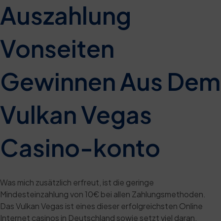
Auszahlung
Vonseiten
Gewinnen Aus Dem
Vulkan Vegas
Casino-konto
Was mich zusätzlich erfreut, ist die geringe
Mindesteinzahlung von 10€ bei allen Zahlungsmethoden.
Das Vulkan Vegas ist eines dieser erfolgreichsten Online
Internet casinos in Deutschland sowie setzt viel daran,