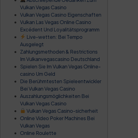
Vulkan Vegas Casino
Vulkan Vegas Casino Eigenschaften
Vulkan Las Vegas Online Casino
Excédent Und Loyalitätsprogramm
Live-wetten: Bei Tempo
Ausgelegt
Zahlungsmethoden & Restrictions
Im Vulkanvegascasino Deutschland
Spielen Sie Im Vulkan Vegas Online-
casino Um Geld
Die Berühmtesten Spieleentwickler
Bei Vulkan Vegas Casino
Auszahlungsmöglichkeiten Bei
Vulkan Vegas Casino
Vulkan Vegas Casino-sicherheit
Online Video Poker Machines Bei
Vulkan Vegas
Online Roulette