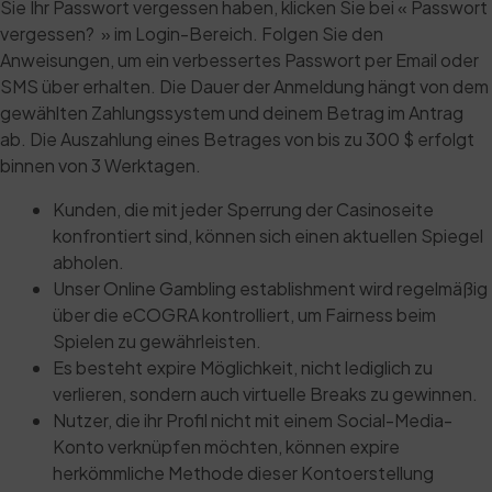
Sie Ihr Passwort vergessen haben, klicken Sie bei « Passwort
vergessen? » im Login-Bereich. Folgen Sie den
Anweisungen, um ein verbessertes Passwort per Email oder
SMS über erhalten. Die Dauer der Anmeldung hängt von dem
gewählten Zahlungssystem und deinem Betrag im Antrag
ab. Die Auszahlung eines Betrages von bis zu 300 $ erfolgt
binnen von 3 Werktagen.
Kunden, die mit jeder Sperrung der Casinoseite
konfrontiert sind, können sich einen aktuellen Spiegel
abholen.
Unser Online Gambling establishment wird regelmäßig
über die eCOGRA kontrolliert, um Fairness beim
Spielen zu gewährleisten.
Es besteht expire Möglichkeit, nicht lediglich zu
verlieren, sondern auch virtuelle Breaks zu gewinnen.
Nutzer, die ihr Profil nicht mit einem Social-Media-
Konto verknüpfen möchten, können expire
herkömmliche Methode dieser Kontoerstellung