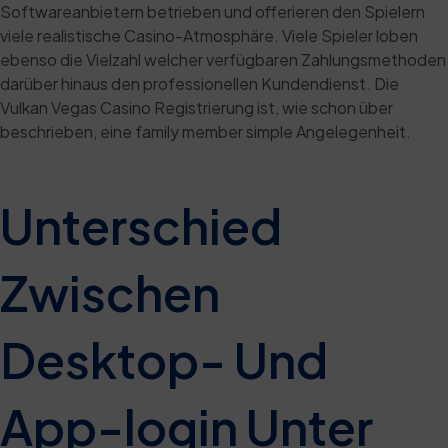
Softwareanbietern betrieben und offerieren den Spielern
viele realistische Casino-Atmosphäre. Viele Spieler loben
ebenso die Vielzahl welcher verfügbaren Zahlungsmethoden
darüber hinaus den professionellen Kundendienst. Die
Vulkan Vegas Casino Registrierung ist, wie schon über
beschrieben, eine family member simple Angelegenheit.
Unterschied
Zwischen
Desktop- Und
App-login Unter