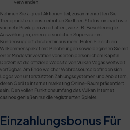
verwenden.
Nehmen Sie a great Aktionen teil, zusammenrotten Sie
Treuepunkte ebenso erhöhen Sie Ihren Status, um nach wie
vor mehr Privilegien zu erhalten, wie z. B. Beschleunigte
Auszahlungen, einen persönlichen Supervisor im
Kundensupport darüber hinaus mehr. Holen Sie sich ein
Willkommenspaket mit Belohnungen sowie beginnen Sie mit
einer Mindestinvestition vonseiten persönlichem Kapital.
Derzeit ist die offizielle Website von Vulkan Vegas weltweit
verfügbar. Am Ende welcher Webressource befinden sich
Logos von unterstützten Zahlungssystemen und Anbietern,
deren Geräte internet marketing Online-Raum präsentiert
sein. Den vollen Funktionsumfang des Vulkan Internet
casinos genießen nur die registrierten Spieler.
Einzahlungsbonus Für