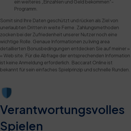
ein weiteres „Einzahlen und Geld bekommen“-
Programm.
Somit sind Ihre Daten geschützt und rücken als Ziel von
unerlaubten Dritten in weite Ferne. Zahlungsmethoden
zocken bei der Zufriedenheit unserer Nutzer noch eine
wichtige Rolle. Genaue Informationen zu living area
detaillierten Bonusbedingungen entdecken Sie auf meiner »
« Web site. Für die Abfrage der entsprechenden Information
ist keine Anmeldung erforderlich. Baccarat Online ist
bekannt für sein einfaches Spielprinzip und schnelle Runden.
Verantwortungsvolles
Spielen