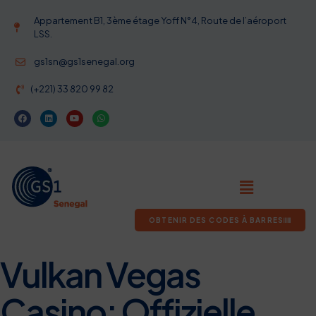
Appartement B1, 3ème étage Yoff N°4, Route de l’aéroport
LSS.
gs1sn@gs1senegal.org
(+221) 33 820 99 82
OBTENIR DES CODES À BARRES
Vulkan Vegas
Casino: Offizielle