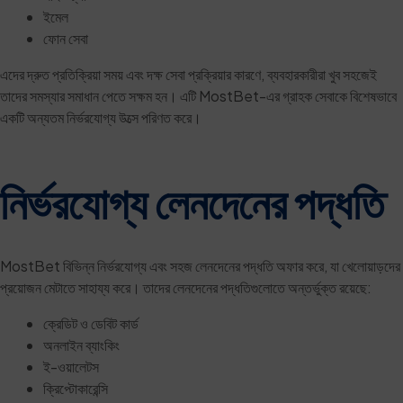
ইমেল
ফোন সেবা
এদের দ্রুত প্রতিক্রিয়া সময় এবং দক্ষ সেবা প্রক্রিয়ার কারণে, ব্যবহারকারীরা খুব সহজেই
তাদের সমস্যার সমাধান পেতে সক্ষম হন। এটি MostBet-এর গ্রাহক সেবাকে বিশেষভাবে
একটি অন্যতম নির্ভরযোগ্য উত্সে পরিণত করে।
নির্ভরযোগ্য লেনদেনের পদ্ধতি
MostBet বিভিন্ন নির্ভরযোগ্য এবং সহজ লেনদেনের পদ্ধতি অফার করে, যা খেলোয়াড়দের
প্রয়োজন মেটাতে সাহায্য করে। তাদের লেনদেনের পদ্ধতিগুলোতে অন্তর্ভুক্ত রয়েছে:
ক্রেডিট ও ডেবিট কার্ড
অনলাইন ব্যাংকিং
ই-ওয়ালেটস
ক্রিপ্টোকারেন্সি