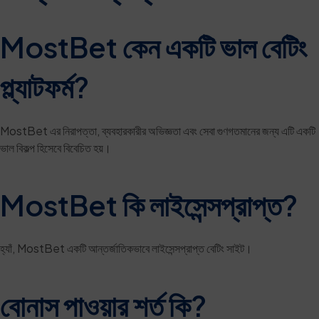
MostBet কেন একটি ভাল বেটিং
প্ল্যাটফর্ম?
MostBet এর নিরাপত্তা, ব্যবহারকারীর অভিজ্ঞতা এবং সেবা গুণগতমানের জন্য এটি একটি
ভাল বিকল্প হিসেবে বিবেচিত হয়।
MostBet কি লাইসেন্সপ্রাপ্ত?
হ্যাঁ, MostBet একটি আন্তর্জাতিকভাবে লাইসেন্সপ্রাপ্ত বেটিং সাইট।
বোনাস পাওয়ার শর্ত কি?