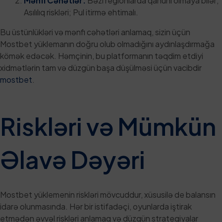
Mənfi Cəhətlər:
Bəzi regionlarda qanuni olmaya bilər;
Asılılıq riskləri; Pul itirmə ehtimalı.
Bu üstünlükləri və mənfi cəhətləri anlamaq, sizin üçün
Mostbet yüklemanın doğru olub olmadığını aydınlaşdırmağa
kömək edəcək. Həmçinin, bu platformanın təqdim etdiyi
xidmətlərin tam və düzgün başa düşülməsi üçün vacibdir
mostbet
.
Riskləri və Mümkün
Əlavə Dəyəri
Mostbet yüklemenin riskləri mövcuddur, xüsusilə de balansın
idarə olunmasında. Hər bir istifadəçi, oyunlarda iştirak
etmədən əvvəl riskləri anlamaq və düzgün strategiyalar