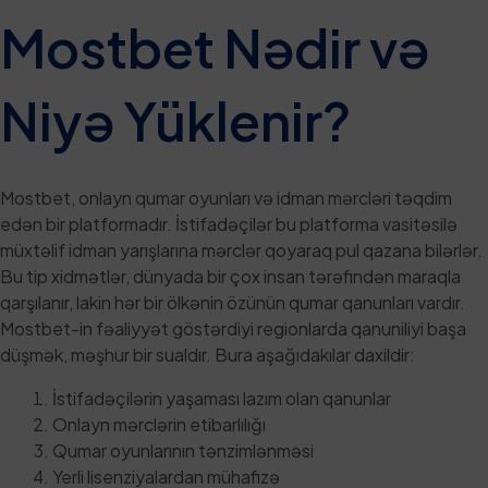
Mostbet Nədir və
Niyə Yüklenir?
Mostbet, onlayn qumar oyunları və idman mərcləri təqdim
edən bir platformadır. İstifadəçilər bu platforma vasitəsilə
müxtəlif idman yarışlarına mərclər qoyaraq pul qazana bilərlər.
Bu tip xidmətlər, dünyada bir çox insan tərəfindən maraqla
qarşılanır, lakin hər bir ölkənin özünün qumar qanunları vardır.
Mostbet-in fəaliyyət göstərdiyi regionlarda qanuniliyi başa
düşmək, məşhur bir sualdır. Bura aşağıdakılar daxildir:
İstifadəçilərin yaşaması lazım olan qanunlar
Onlayn mərclərin etibarlılığı
Qumar oyunlarının tənzimlənməsi
Yerli lisenziyalardan mühafizə