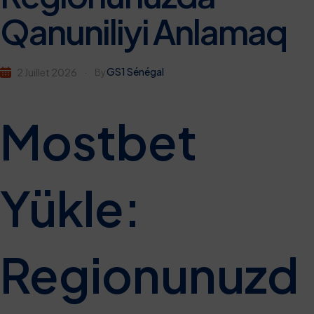
Qanuniliyi Anlamaq
GS1 Sénégal
2 Juillet 2026
By
Mostbet
Yükle:
Regionunuzd