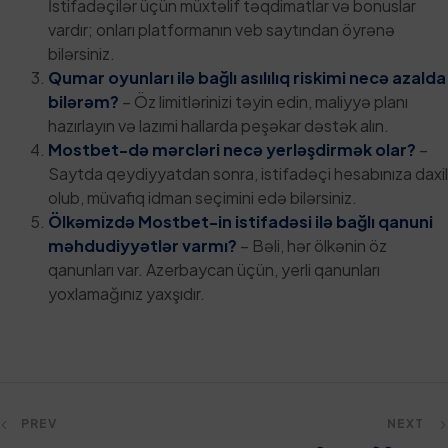
İstifadəçilər üçün müxtəlif təqdimatlar və bonuslar
vardır; onları platformanın veb saytından öyrənə
bilərsiniz.
Qumar oyunları ilə bağlı asılılıq riskimi necə azalda
bilərəm?
– Öz limitlərinizi təyin edin, maliyyə planı
hazırlayın və lazımi hallarda peşəkar dəstək alın.
Mostbet-də mərcləri necə yerləşdirmək olar?
–
Saytda qeydiyyatdan sonra, istifadəçi hesabınıza daxil
olub, müvafiq idman seçimini edə bilərsiniz.
Ölkəmizdə Mostbet-in istifadəsi ilə bağlı qanuni
məhdudiyyətlər varmı?
– Bəli, hər ölkənin öz
qanunları var. Azerbaycan üçün, yerli qanunları
yoxlamağınız yaxşıdır.
PREV
NEXT