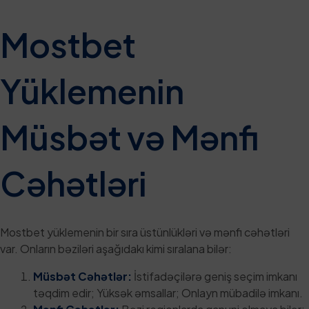
Mostbet
Yüklemenin
Müsbət və Mənfi
Cəhətləri
Mostbet yüklemenin bir sıra üstünlükləri və mənfi cəhətləri
var. Onların bəziləri aşağıdakı kimi sıralana bilər:
Müsbət Cəhətlər:
İstifadəçilərə geniş seçim imkanı
təqdim edir; Yüksək əmsallar; Onlayn mübadilə imkanı.