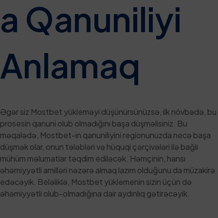
a Qanuniliyi
Anlamaq
Əgər siz Mostbet yükleməyi düşünürsünüzsə, ilk növbədə, bu
prosesin qanuni olub olmadığını başa düşməlisiniz. Bu
məqalədə, Mostbet-in qanuniliyini regionunuzda necə başa
düşmək olar, onun tələbləri və hüquqi çərçivələri ilə bağlı
mühüm məlumatlar təqdim ediləcək. Həmçinin, hansı
əhəmiyyətli amilləri nəzərə almaq lazım olduğunu da müzakirə
edəcəyik. Beləliklə, Mostbet yüklemenin sizin üçün də
əhəmiyyətli olub-olmadığına dair aydınlıq gətirəcəyik.