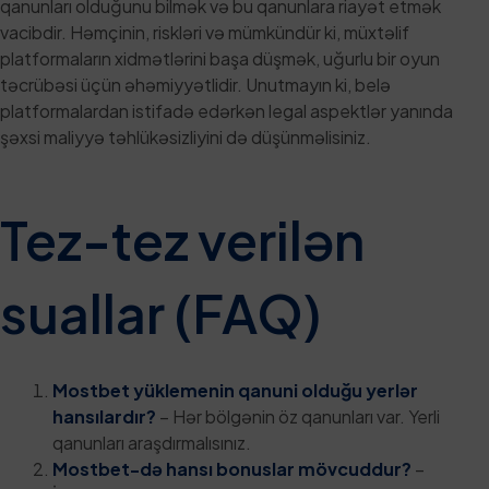
qanunları olduğunu bilmək və bu qanunlara riayət etmək
vacibdir. Həmçinin, riskləri və mümkündür ki, müxtəlif
platformaların xidmətlərini başa düşmək, uğurlu bir oyun
təcrübəsi üçün əhəmiyyətlidir. Unutmayın ki, belə
platformalardan istifadə edərkən legal aspektlər yanında
şəxsi maliyyə təhlükəsizliyini də düşünməlisiniz.
Tez-tez verilən
suallar (FAQ)
Mostbet yüklemenin qanuni olduğu yerlər
hansılardır?
– Hər bölgənin öz qanunları var. Yerli
qanunları araşdırmalısınız.
Mostbet-də hansı bonuslar mövcuddur?
–