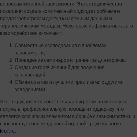
вопросами игорной зависимости. Это сотрудничество
позволяет создать комплексный подход к проблеме и
предлагает игрокам доступ к надежным данным и
терапевтическим методам. Некоторые из форматов такого
взаимодействия включают:
Совместные исследования о проблемах
зависимости;
Проведение семинаров и тренингов для игроков;
Создание горячих линий для получения
консультаций;
Обмен опытом и лучшими практиками с другими
заведениями.
Это сотрудничество обеспечивает игрокам возможность
получать профессиональную помощь и поддержку, что
является ключевым элементом в борьбе с зависимостями и
способствует более здоровой игровой среде
museum-
kruf.ru
.