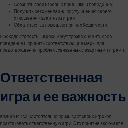
Осознать свои игровые привычки и поведение;
Получить рекомендации по улучшению своего
отношения к азартным играм;
Обратиться за помощью при необходимости.
Проходя эти тесты, игроки могут трезво оценить свое
поведение и принять соответствующие меры для
предотвращения проблем, связанных с азартными играми.
Ответственная
игра и ее важность
Казино Pinco настоятельно призывает своих игроков
практиковать ответственную игру. Это понятие включает в