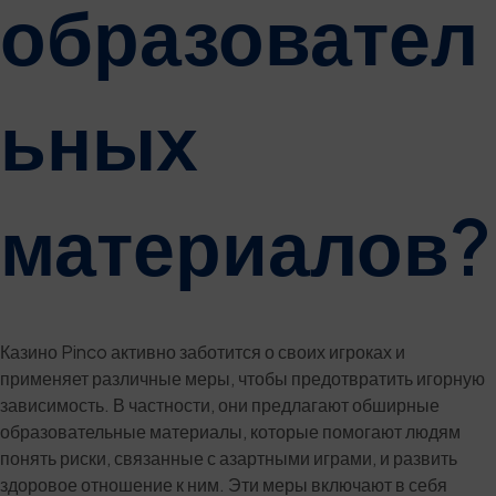
образовател
ьных
материалов?
Казино Pinco активно заботится о своих игроках и
применяет различные меры, чтобы предотвратить игорную
зависимость. В частности, они предлагают обширные
образовательные материалы, которые помогают людям
понять риски, связанные с азартными играми, и развить
здоровое отношение к ним. Эти меры включают в себя