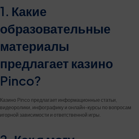
1. Какие
образовательные
материалы
предлагает казино
Pinco?
Казино Pinco предлагает информационные статьи,
видеоролики, инфографику и онлайн-курсы по вопросам
игорной зависимости и ответственной игры.