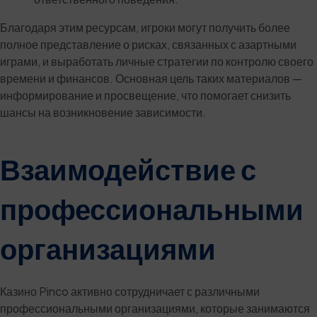
Благодаря этим ресурсам, игроки могут получить более
полное представление о рисках, связанных с азартными
играми, и выработать личные стратегии по контролю своего
времени и финансов. Основная цель таких материалов —
информирование и просвещение, что помогает снизить
шансы на возникновение зависимости.
Взаимодействие с
профессиональными
организациями
Казино Pinco активно сотрудничает с различными
профессиональными организациями, которые занимаются