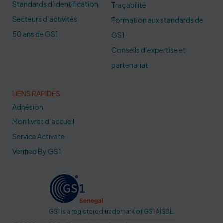
Standards d’identification
Traçabilité
Secteurs d’activités
Formation aux standards de
50 ans de GS1
GS1
Conseils d’expertise et
partenariat
LIENS RAPIDES
Adhésion
Mon livret d’accueil
Service Activate
Verified By GS1
GS1 is a registered trademark of GS1 AISBL.