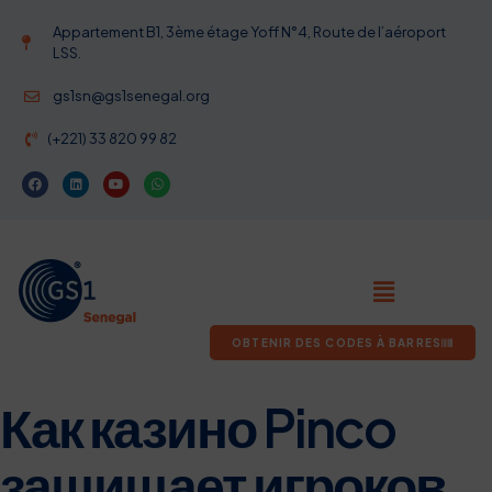
Appartement B1, 3ème étage Yoff N°4, Route de l’aéroport
LSS.
gs1sn@gs1senegal.org
(+221) 33 820 99 82
OBTENIR DES CODES À BARRES
Как казино Pinco
защищает игроков