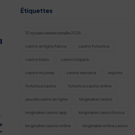
Étiquettes
10 лучших казино онлайн 2026
ы
casino en ligne france
casino fortunica
casino lizaro
casino lolajack
casino mr jones
casino westace
esports
fortunica casino
fortunica casino online
jeux de casino en ligne
kingmaker casino
kingmaker casino app
kingmaker casino bonus
e
kingmaker casino online
kingmaker online casino
 »