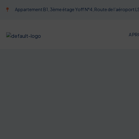
Appartement B1, 3ème étage Yoff N°4, Route de l’aéroport L
A P
Как работают Краш-и
создатели?
GS1 Sénégal
8 Juillet 2026
By
Как работаю