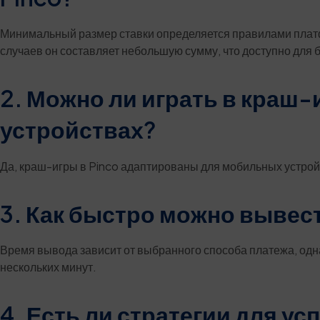
Минимальный размер ставки определяется правилами платф
случаев он составляет небольшую сумму, что доступно для 
2. Можно ли играть в краш
устройствах?
Да, краш-игры в Pinco адаптированы для мобильных устройс
3. Как быстро можно выве
Время вывода зависит от выбранного способа платежа, од
нескольких минут.
4. Есть ли стратегии для у