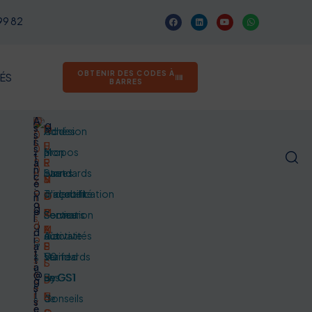
99 82
OBTENIR DES CODES À
TÉS
BARRES
Search Blog
©
A
2
s
Q
S
L
A
Codes
Adhésion
0
s
1
i
U
E
I
0
s
propos
à
Mon
–
t
2
a
I
R
E
0
n
Standards
barres
livret
2
c
S
V
N
6
e
–
:
d’identification
Traçabilité
d’accueil
O
I
S
T
n
o
o
Categories
u
e
M
C
R
Secteurs
Formation
Service
s
l
d
.
M
E
A
r
d
d’activités
aux
Activate
o
i
G
i
a
E
S
P
в
t
t
50
standards
Verified
S
! Без рубрики
(3)
s
t
S
I
r
a
1
é
@
ans
de GS1
By GS1
1
(1)
-
D
s
g
i
e
s
r
1
N
E
Admiral Shark
(1)
de
Conseils
s
v
s
é
e