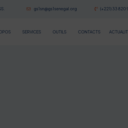
SS.
gs1sn@gs1senegal.org
(+221) 33 820 
ROPOS
SERVICES
OUTILS
CONTACTS
ACTUALI
гры в Pinco и кто их
т Краш-игры 