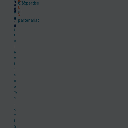
O
S
a
s
n
anonymous
(12)
GS1
d’expertise
.
e
r
g
U
Aphrodite Casino
(1)
a
et
e
l
S
.
Basswin Casino
(1)
g
o
partenariat
?
r
i
g
Bet Riviera Casino
(1)
s
Bet Riviera Slot Games
(1)
t
Britsino
(1)
e
r
Casea
(1)
e
casino
(62)
d
В
casino en ligne argent reel
(1)
t
r
Casinolab
(2)
a
Codes à barres
(782)
d
Dragonia Casino
(2)
e
m
Entertainment
(1)
a
Evolve Casino
(1)
r
Fortunica Casino
(3)
k
.
o
Golden Panda Casino
(1)
,
f
Hadesbet
(2)
G